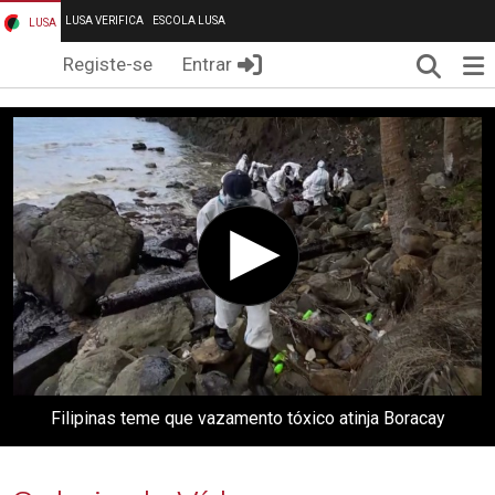
LUSA VERIFICA
ESCOLA LUSA
LUSA
Pesqui
Me
Registe-se
Entrar
Filipinas teme que vazamento tóxico atinja Boracay