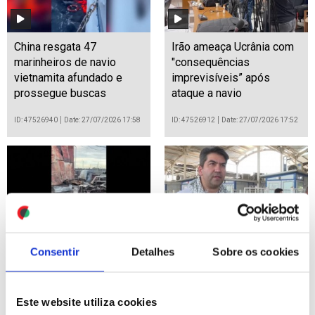
China resgata 47
Irão ameaça Ucrânia com
marinheiros de navio
"consequências
vietnamita afundado e
imprevisíveis” após
prossegue buscas
ataque a navio
ID: 47526940
Date: 27/07/2026 17:58
ID: 47526912
Date: 27/07/2026 17:52
Consentir
Detalhes
Sobre os cookies
Ucrânia: Ataques com
Milhares de iranianos
drones na Rússia fazem 5
entram no Iraque para a
mortos
peregrinação de Arbaeen
Este website utiliza cookies