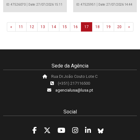
ID: 47526070
Date: 27/07/2026 15:11
ID: 47525951
Date: 27/07/2026 14:44
Previous
Next
«
11
12
13
14
15
16
17
18
19
20
»
Sede da Agência
Rua Dr.João Couto Lote C
(+351) 217116500
agencialusa@lusa.pt
Social