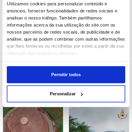
Utilizamos cookies para personalizar conteúdo e
ID: 47526731
Date: 27/07/2026 17:31
ID: 47526694
Date: 27/07/2026 17:18
anúncios, fornecer funcionalidades de redes sociais e
analisar o nosso tráfego. Também partilhamos
informações acerca da sua utilização do site com os
nossos parceiros de redes sociais, de publicidade e de
análise, que as podem combinar com outras informações
que lhes forneceu ou recolhidas por estes a partir da sua
utilização dos respetivos serviços.
Situação em Madrid e
Novos protestos na
Ávila melhora mas fogos
Albânia exigem demissão
Permitir todos
continuam ativos
do primeiro-ministro
Personalizar
ID: 47526572
Date: 27/07/2026 16:58
ID: 47526383
Date: 27/07/2026 16:30