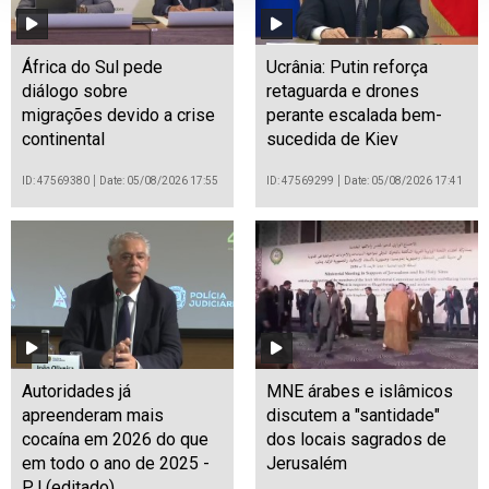
África do Sul pede
Ucrânia: Putin reforça
diálogo sobre
retaguarda e drones
migrações devido a crise
perante escalada bem-
continental
sucedida de Kiev
ID: 47569380
Date: 05/08/2026 17:55
ID: 47569299
Date: 05/08/2026 17:41
Autoridades já
MNE árabes e islâmicos
apreenderam mais
discutem a "santidade"
cocaína em 2026 do que
dos locais sagrados de
em todo o ano de 2025 -
Jerusalém
PJ (editado)