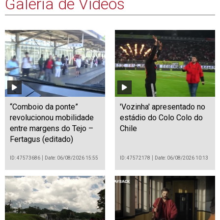
Galeria de Vídeos
“Comboio da ponte”
'Vozinha' apresentado no
revolucionou mobilidade
estádio do Colo Colo do
entre margens do Tejo –
Chile
Fertagus (editado)
ID: 47573686
Date: 06/08/2026 15:55
ID: 47572178
Date: 06/08/2026 10:13