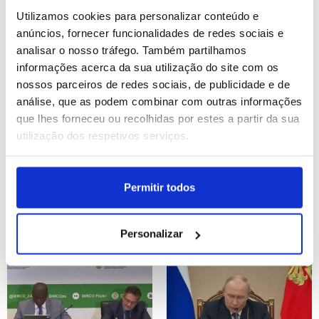
Utilizamos cookies para personalizar conteúdo e
ID: 47570271
Date: 05/08/2026 20:24
ID: 47569690
Date: 05/08/2026 18:39
anúncios, fornecer funcionalidades de redes sociais e
analisar o nosso tráfego. Também partilhamos
informações acerca da sua utilização do site com os
nossos parceiros de redes sociais, de publicidade e de
análise, que as podem combinar com outras informações
que lhes forneceu ou recolhidas por estes a partir da sua
utilização dos respetivos serviços.
LE: Marco Silva quer fator
Pelo menos quatro
casa com mesmo peso
pessoas esfaqueadas
decisório na primeira mão
em Londres e suspeita
Permitir todos
foi detida - polícia
ID: 47569609
Date: 05/08/2026 18:36
ID: 47569509
Date: 05/08/2026 18:14
Personalizar