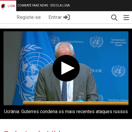
COMBATE FAKE NEWS
ESCOLA LUSA
LUSA
Pesqui
Me
Registe-se
Entrar
Ucrânia: Guterres condena os mais recentes ataques russos