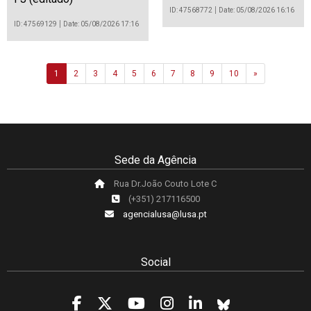
ID: 47568772
Date: 05/08/2026 16:16
ID: 47569129
Date: 05/08/2026 17:16
Next
1
2
3
4
5
6
7
8
9
10
»
Sede da Agência
Rua Dr.João Couto Lote C
(+351) 217116500
agencialusa@lusa.pt
Social