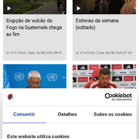
Erupção de vulcão do
Estreias da semana
Fogo na Guatemala chega
(editado)
ao fim
ID: 47571863
Date: 06/08/2026 08:45
ID: 47559036
Date: 06/08/2026 07:00
Ucrânia: ONU condena
LE: Marco Silva quer fator
Consentir
Detalhes
Sobre os cookies
ataques russos que
casa com mesmo peso
mataram 377 civis em
decisório na primeira mão
julho
(editado)
Este website utiliza cookies