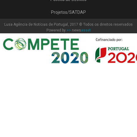
Projetos/SATDAP
Lusa Agência de Notícias de Portugal, 2017 © Todos os direitos reservados
Powered by
>>
news
asset