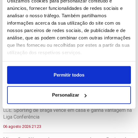
Utilizamos cookies para personalizar conteúdo e
Coesão - Candidaturas à 2.ª edição dos Prémios dos
anúncios, fornecer funcionalidades de redes sociais e
Fundos Europeus prorrogadas até 31 de julho.pdf
analisar o nosso tráfego. Também partilhamos
informações acerca da sua utilização do site com os
nossos parceiros de redes sociais, de publicidade e de
análise, que as podem combinar com outras informações
ÚLTIMAS NOTÍCIAS
|
que lhes forneceu ou recolhidas por estes a partir da sua
utilização dos respetivos serviços.
LE: Goleada na Luz, Benfica vence Hearts
06 agosto 2026 21:55
Permitir todos
Portugal registou 680 óbitos em excesso em três períodos
do verão de 2026
Personalizar
06 agosto 2026 21:37
LCE: Sporting de Braga vence em casa e ganha vantagem na
Liga Conferência
06 agosto 2026 21:23