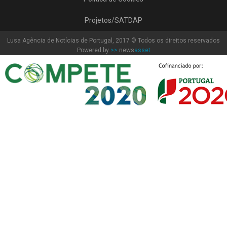
Projetos/SATDAP
Lusa Agência de Notícias de Portugal, 2017 © Todos os direitos reservados
Powered by
>>
news
asset