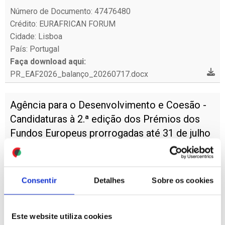
Número de Documento: 47476480
Crédito: EURAFRICAN FORUM
Cidade: Lisboa
País: Portugal
Faça download aqui:
PR_EAF2026_balanço_20260717.docx
Agência para o Desenvolvimento e Coesão -
Candidaturas à 2.ª edição dos Prémios dos
Fundos Europeus prorrogadas até 31 de julho
14-07-2026
Número de Documento: 47459300
Crédito: Cision Portugal
Consentir
Detalhes
Sobre os cookies
Cidade: Lisboa
País: Portugal
Faça download aqui:
Este website utiliza cookies
Agência para o Desenvolvimento e