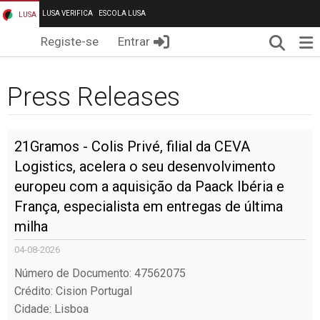
LUSA VERIFICA
ESCOLA LUSA
LUSA
Pesqui
Me
Registe-se
Entrar
Press Releases
21Gramos - Colis Privé, filial da CEVA
Logistics, acelera o seu desenvolvimento
europeu com a aquisição da Paack Ibéria e
França, especialista em entregas de última
milha
04-08-2026
Número de Documento: 47562075
Crédito: Cision Portugal
Cidade: Lisboa