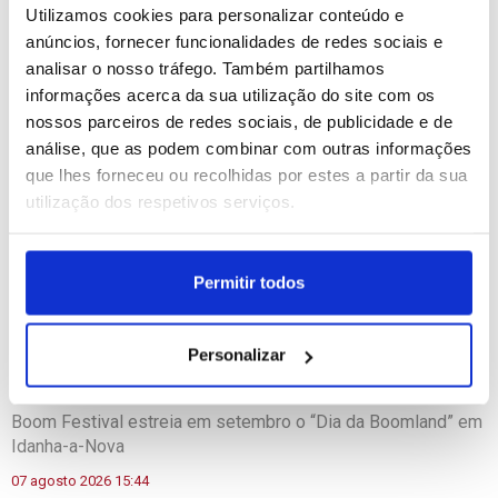
Coesão - Candidaturas à 2.ª edição dos Prémios dos
Utilizamos cookies para personalizar conteúdo e
Fundos Europeus prorrogadas até 31 de julho.pdf
anúncios, fornecer funcionalidades de redes sociais e
analisar o nosso tráfego. Também partilhamos
informações acerca da sua utilização do site com os
nossos parceiros de redes sociais, de publicidade e de
análise, que as podem combinar com outras informações
ÚLTIMAS NOTÍCIAS
|
que lhes forneceu ou recolhidas por estes a partir da sua
utilização dos respetivos serviços.
Câmara da Sertã aponta situação “muito difícil” da EN2 em
Pedrógão Pequeno
07 agosto 2026 15:45
Permitir todos
REPORTAGEM: EN 2 cortada há seis meses em Pedrogão
Pequeno continua sem solução
Personalizar
07 agosto 2026 15:45
Boom Festival estreia em setembro o “Dia da Boomland” em
Idanha-a-Nova
07 agosto 2026 15:44