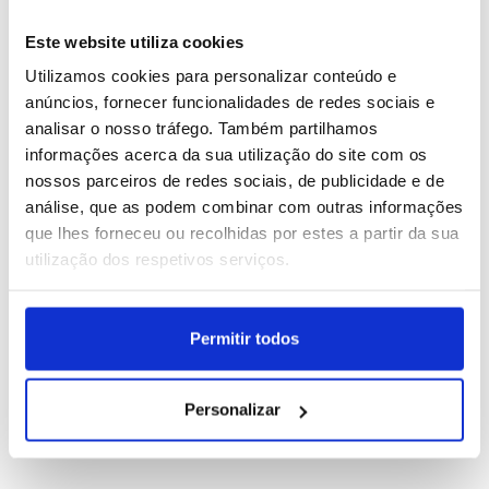
1
Calema e Diogo Piçarra são cabeças de cartaz na
Feira do Ano de Montemor-o-Velho
Este website utiliza cookies
Utilizamos cookies para personalizar conteúdo e
2
Festas do Povo de Campo Maior arrancam no sábado
anúncios, fornecer funcionalidades de redes sociais e
e esperam mais de 400 mil visitantes
analisar o nosso tráfego. Também partilhamos
informações acerca da sua utilização do site com os
3
Embaixador de Israel pede cancelamento do concerto
nossos parceiros de redes sociais, de publicidade e de
de Kanye West no Algarve
análise, que as podem combinar com outras informações
que lhes forneceu ou recolhidas por estes a partir da sua
4
utilização dos respetivos serviços.
Festas do Povo de Campo Maior começam hoje e
esperam mais de 400 mil visitantes
Permitir todos
5
Boom Festival estreia em setembro o “Dia da
Boomland” em Idanha-a-Nova
Personalizar