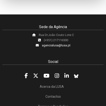
Sede da Agência
Rua Dr.João Couto Lote C
(+351) 217116500
agencialusa@lusa.pt
Social
Acerca da LUSA
Contactos