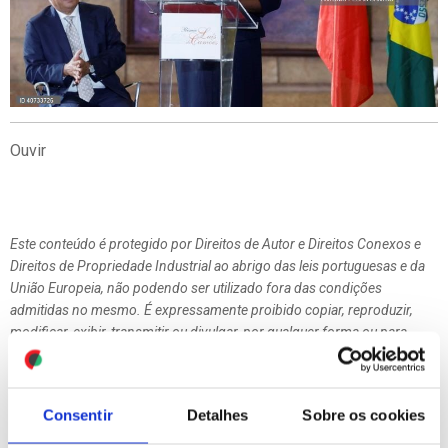
Ouvir
Este conteúdo é protegido por Direitos de Autor e Direitos Conexos e
Direitos de Propriedade Industrial ao abrigo das leis portuguesas e da
União Europeia, não podendo ser utilizado fora das condições
admitidas no mesmo. É expressamente proibido copiar, reproduzir,
modificar, exibir, transmitir ou divulgar, por qualquer forma ou para
qualquer fim os conteúdos deste site, sem prévia e devida autorização
da LUSA.
Consentir
Detalhes
Sobre os cookies
MAIS
LIDAS