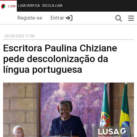
LUSA VERIFICA
ESCOLA LUSA
LUSA
Pesqui
Me
Registe-se
Entrar
05-05-2023 17:56
Escritora Paulina Chiziane
pede descolonização da
língua portuguesa