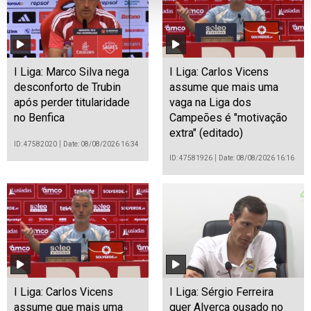
I Liga: Marco Silva nega
I Liga: Carlos Vicens
desconforto de Trubin
assume que mais uma
após perder titularidade
vaga na Liga dos
no Benfica
Campeões é "motivação
extra" (editado)
ID: 47582020
Date: 08/08/2026 16:34
ID: 47581926
Date: 08/08/2026 16:16
I Liga: Carlos Vicens
I Liga: Sérgio Ferreira
assume que mais uma
quer Alverca ousado no