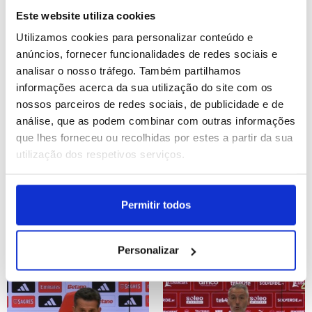
dias"
resolve problemas
Este website utiliza cookies
(editado)
ID: 47582076
Date: 08/08/2026 16:51
Utilizamos cookies para personalizar conteúdo e
ID: 47582025
Date: 08/08/2026 16:41
anúncios, fornecer funcionalidades de redes sociais e
analisar o nosso tráfego. Também partilhamos
informações acerca da sua utilização do site com os
nossos parceiros de redes sociais, de publicidade e de
análise, que as podem combinar com outras informações
que lhes forneceu ou recolhidas por estes a partir da sua
utilização dos respetivos serviços.
I Liga: Treinador do
I Liga: Marco Silva nega
Benfica adverte que jogar
desconforto de Trubin
Permitir todos
à porta fechada não
após perder titularidade
resolve problemas
no Benfica (editado)
Personalizar
ID: 47582026
Date: 08/08/2026 16:40
ID: 47582019
Date: 08/08/2026 16:36