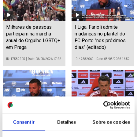
Milhares de pessoas
I Liga: Farioli admite
participam na marcha
mudanças no plantel do
anual do Orgulho LGBTQ+
FC Porto "nos próximos
em Praga
dias" (editado)
ID: 47582205
Date: 08/08/2026 17:22
ID: 47582069
Date: 08/08/2026 16:52
I Liga: Farioli admite
I Liga: Treinador do
Consentir
Detalhes
Sobre os cookies
mudanças no plantel do
Benfica adverte que jogar
FC Porto "nos próximos
à porta fechada não