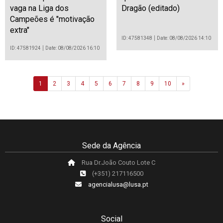
vaga na Liga dos
Dragão (editado)
Campeões é "motivação
extra"
ID: 47581348
Date: 08/08/2026 14:10
ID: 47581924
Date: 08/08/2026 16:10
Next
1
2
3
4
5
6
7
8
9
10
»
Sede da Agência
Rua Dr.João Couto Lote C
(+351) 217116500
agencialusa@lusa.pt
Social