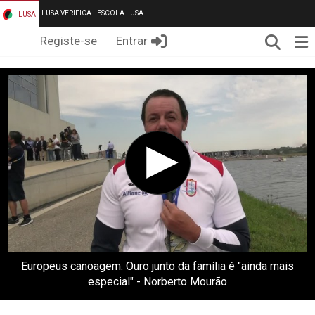
LUSA VERIFICA
ESCOLA LUSA
LUSA
Pesqui
Me
Registe-se
Entrar
Europeus canoagem: Ouro junto da família é "ainda mais
especial" - Norberto Mourão