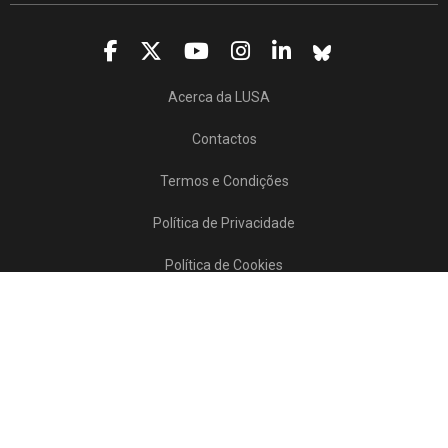
Acerca da LUSA
Contactos
Termos e Condições
Política de Privacidade
Política de Cookies
Projetos/SATDAP
Lusa Agência de Notícias de Portugal, 2017 © Todos os direitos reservados
Powered by
>>
news
asset