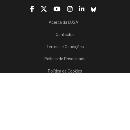
Acerca da LUSA
Contactos
Termos e Condições
Política de Privacidade
Política de Cookies
Projetos/SATDAP
Lusa Agência de Notícias de Portugal, 2017 © Todos os direitos reservados
Powered by
>>
news
asset