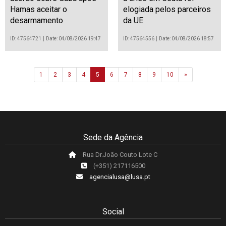
Hamas aceitar o
elogiada pelos parceiros
desarmamento
da UE
ID: 47564721
Date: 04/08/2026 19:47
ID: 47564556
Date: 04/08/2026 18:57
Next
1
2
3
4
5
6
7
8
9
10
»
Sede da Agência
Rua Dr.João Couto Lote C
(+351) 217116500
agencialusa@lusa.pt
Social