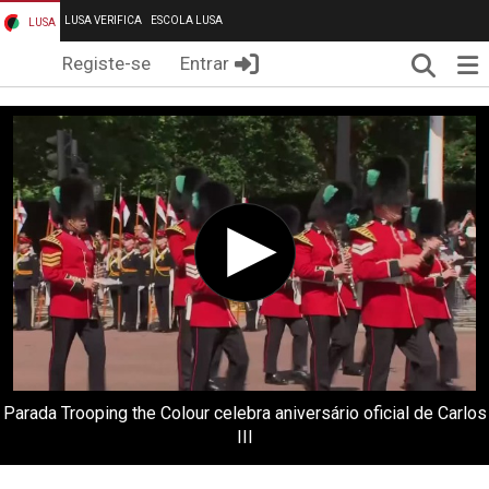
LUSA VERIFICA
ESCOLA LUSA
LUSA
Pesqui
Me
Registe-se
Entrar
Parada Trooping the Colour celebra aniversário oficial de Carlos
III