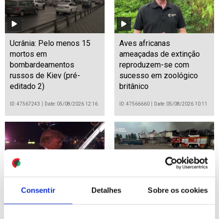
Ucrânia: Pelo menos 15
Aves africanas
mortos em
ameaçadas de extinção
bombardeamentos
reproduzem-se com
russos de Kiev (pré-
sucesso em zoológico
editado 2)
britânico
ID: 47567243
Date: 05/08/2026 12:16
ID: 47566660
Date: 05/08/2026 10:11
Consentir
Detalhes
Sobre os cookies
Irão: Estreito de Ormuz
Ucrânia: Pelo menos 15
vai reabrir "muito em
mortos em