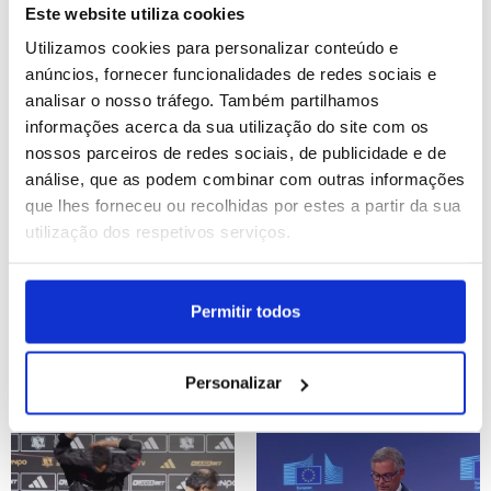
breve" - Trump
bombardeamentos
Este website utiliza cookies
russos de Kiev
Utilizamos cookies para personalizar conteúdo e
ID: 47566521
Date: 05/08/2026 09:30
ID: 47566477
Date: 05/08/2026 09:13
anúncios, fornecer funcionalidades de redes sociais e
analisar o nosso tráfego. Também partilhamos
informações acerca da sua utilização do site com os
nossos parceiros de redes sociais, de publicidade e de
análise, que as podem combinar com outras informações
que lhes forneceu ou recolhidas por estes a partir da sua
utilização dos respetivos serviços.
Guatemala em alerta
Bolsa de Tóquio fecha
máximo com vulcão do
com Nikkei a ganhar
Permitir todos
Fogo em erupção
3,66%
Personalizar
ID: 47566429
Date: 05/08/2026 09:08
ID: 47566416
Date: 05/08/2026 09:03