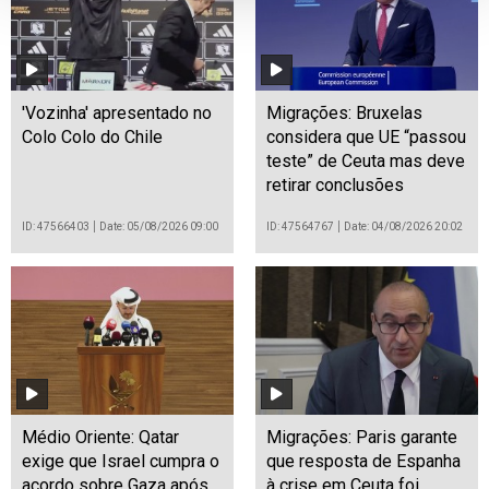
'Vozinha' apresentado no
Migrações: Bruxelas
Colo Colo do Chile
considera que UE “passou
teste” de Ceuta mas deve
retirar conclusões
ID: 47566403
Date: 05/08/2026 09:00
ID: 47564767
Date: 04/08/2026 20:02
Médio Oriente: Qatar
Migrações: Paris garante
exige que Israel cumpra o
que resposta de Espanha
acordo sobre Gaza após
à crise em Ceuta foi