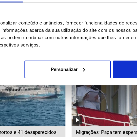
 Silva oficializa candidatura à
Subiu para 14 o número de 
onalizar conteúdo e anúncios, fornecer funcionalidades de redes
ência e defende soberania
em ataque suicida no Paqui
informações acerca da sua utilização do site com os nossos pa
ra
ue as podem combinar com outras informações que lhes forneceu 
respetivos serviços.
46
Date: 02/08/2026 22:32
ID: 47556255
Date: 02/08/2026 19:55
Personalizar
mortos e 41 desaparecidos
Migrações: Papa tem esper