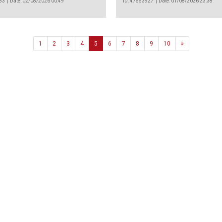
33
Date: 02/08/2026 00:49
ID: 47553927
Date: 01/08/2026 23:38
Next
1
2
3
4
5
6
7
8
9
10
»
Agência
.João Couto Lote C
 217116500
alusa@lusa.pt
 LUSA
Contactos
Termos e Condições
Política de Privacidade
reservados