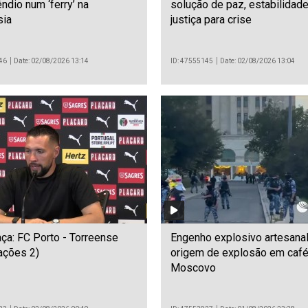
ndio num ‘ferry’ na
solução de paz, estabilidade
sia
justiça para crise
46
Date: 02/08/2026 13:14
ID: 47555145
Date: 02/08/2026 13:04
ça: FC Porto - Torreense
Engenho explosivo artesanal
ações 2)
origem de explosão em café
Moscovo