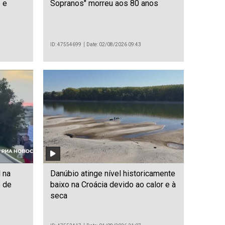
 e
Sopranos" morreu aos 80 anos
ID: 47554699
Date: 02/08/2026 09:43
 na
Danúbio atinge nível historicamente
 de
baixo na Croácia devido ao calor e à
seca