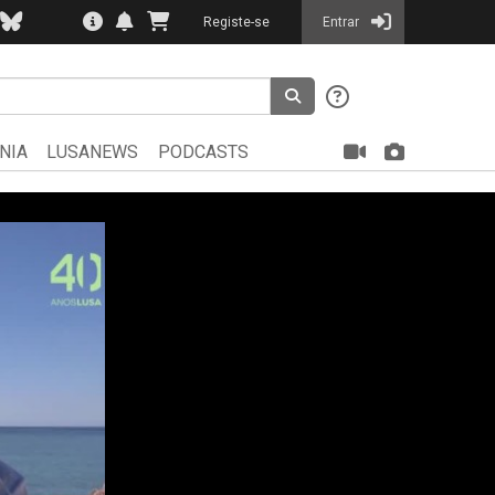
Registe-se
Entrar
NIA
LUSANEWS
PODCASTS