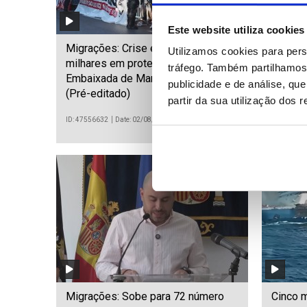
Este website utiliza cookies
Migrações: Crise em Ceuta junta
Lula da
Utilizamos cookies para pers
milhares em protesto frente à
presid
tráfego. Também partilhamos 
Embaixada de Marrocos em Madrid
brasilei
publicidade e de análise, q
(Pré-editado)
partir da sua utilização dos 
ID: 47556632
Date: 02/08/2026 23:14
ID: 475565
Migrações: Sobe para 72 número
Cinco 