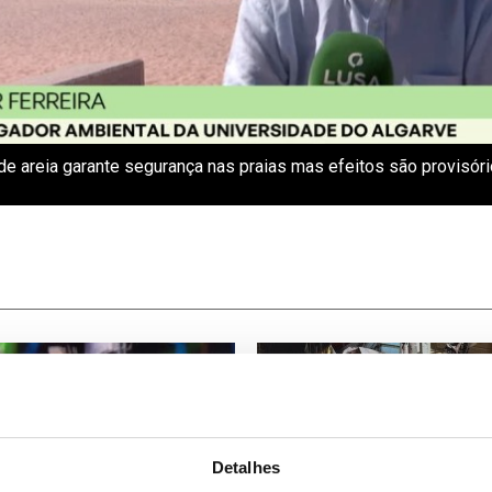
e areia garante segurança nas praias mas efeitos são provisóri
Detalhes