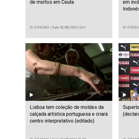
de mortos em Ceuta
em incê
Indoné
ID: 47555283
Date: 02/08/2026 13:41
ID: 475552
Lisboa tem coleção de moldes da
Superta
calçada artística portuguesa e criará
(declar
centro interpretativo (editado)