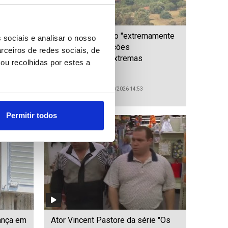
mortos
Grécia em situação "extremamente
 sociais e analisar o nosso
stão
difícil" com condições
rceiros de redes sociais, de
meteorológicas extremas
ou recolhidas por estes a
ID: 47555445
Date: 02/08/2026 14:53
Permitir todos
ança em
Ator Vincent Pastore da série "Os