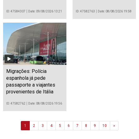
ID: 47584307
Date: 09/08/2026 13:21
ID: 47582763
Date: 08/08/2026 19:58
Migrações: Polícia
espanhola já pede
passaporte a viajantes
provenientes de Itália
ID: 47582762
Date: 08/08/2026 19:56
Next
1
2
3
4
5
6
7
8
9
10
»