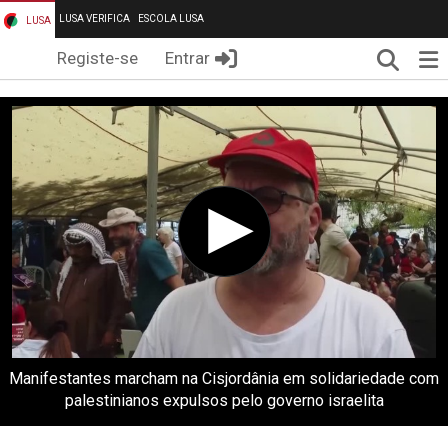
LUSA VERIFICA
ESCOLA LUSA
LUSA
Pesqui
Me
Registe-se
Entrar
Manifestantes marcham na Cisjordânia em solidariedade com
palestinianos expulsos pelo governo israelita