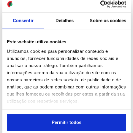
país
ID: 47584607
Date: 09/08/2026 15:34
ID: 47584530
Date: 09/08/2026 15:28
Consentir
Detalhes
Sobre os cookies
Este website utiliza cookies
Utilizamos cookies para personalizar conteúdo e
anúncios, fornecer funcionalidades de redes sociais e
analisar o nosso tráfego. Também partilhamos
Irão: Teerão insiste que
Fumos do vulcão italiano
informações acerca da sua utilização do site com os
só negociará quando
Etna obrigam aeroporto
nossos parceiros de redes sociais, de publicidade e de
Washington deixar de
de Catânia a suspender
análise, que as podem combinar com outras informações
violar memorando de
chegadas
que lhes forneceu ou recolhidas por estes a partir da sua
junho
utilização dos respetivos serviços.
ID: 47584388
Date: 09/08/2026 14:05
ID: 47584504
Date: 09/08/2026 14:50
Permitir todos