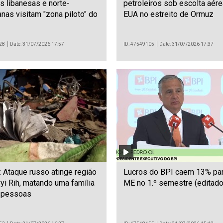
es libanesas e norte-
petroleiros sob escolta aér
nas visitam "zona piloto" do
EUA no estreito de Ormuz
28
Date: 31/07/2026 17:57
ID: 47549105
Date: 31/07/2026 17:37
: Ataque russo atinge região
Lucros do BPI caem 13% pa
yi Rih, matando uma família
ME no 1.º semestre (editado
 pessoas