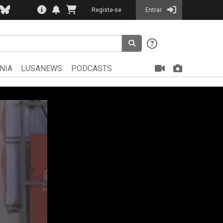
Registe-se
Entrar
NIA
LUSANEWS
PODCASTS