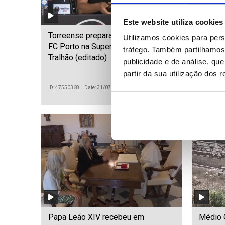
Este website utiliza cookies
Torreense preparado para enfrentar
Torreen
Utilizamos cookies para pers
FC Porto na Supertaça – Luís
FC Port
tráfego. Também partilhamos 
Tralhão (editado)
Tralhão
publicidade e de análise, q
partir da sua utilização dos 
ID: 47550368
Date: 31/07/2026 22:06
ID: 475501
Papa Leão XIV recebeu em
Médio O