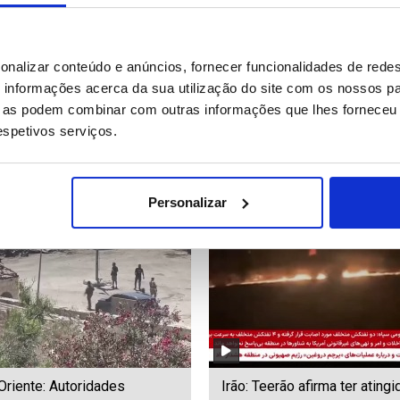
se preparado para enfrentar
Incêndios: Chamas continua
onalizar conteúdo e anúncios, fornecer funcionalidades de redes
o na Supertaça – Luís
preocupar em Creta, na Gréc
informações acerca da sua utilização do site com os nossos pa
ue as podem combinar com outras informações que lhes forneceu 
respetivos serviços.
39
Date: 31/07/2026 20:59
ID: 47549913
Date: 31/07/2026 20:09
Personalizar
riente: Autoridades
Irão: Teerão afirma ter ating