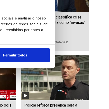
m a
Migrações: Trump classifica crise
 sociais e analisar o nosso
ia
migratória em Ceuta como "invasão"
rceiros de redes sociais, de
ou recolhidas por estes a
ID: 47549578
Date: 31/07/2026 18:58
Permitir todos
ido dois
Polícia reforça presença para a