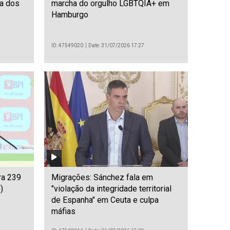
ea dos
marcha do orgulho LGBTQIA+ em
Hamburgo
ID: 47549020
Date: 31/07/2026 17:27
ra 239
Migrações: Sánchez fala em
)
"violação da integridade territorial
de Espanha" em Ceuta e culpa
máfias