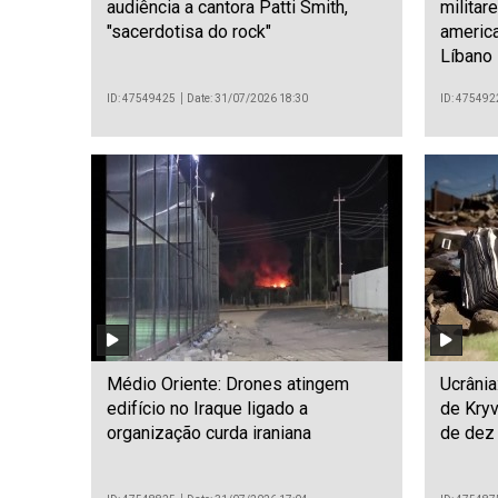
audiência a cantora Patti Smith,
militar
"sacerdotisa do rock"
america
Líbano
ID: 47549425
Date: 31/07/2026 18:30
ID: 475492
Médio Oriente: Drones atingem
Ucrânia
edifício no Iraque ligado a
de Kryv
organização curda iraniana
de dez