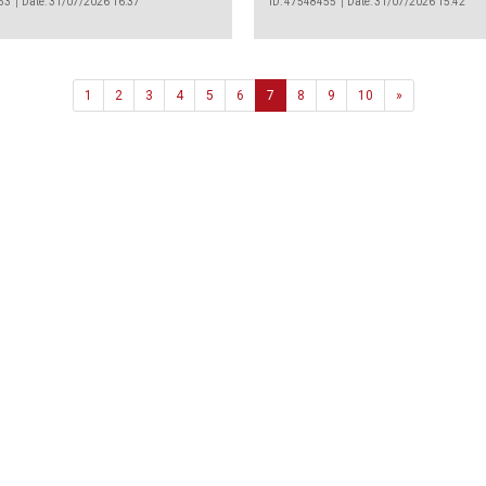
53
Date: 31/07/2026 16:37
ID: 47548455
Date: 31/07/2026 15:42
Next
1
2
3
4
5
6
7
8
9
10
»
Agência
.João Couto Lote C
 217116500
alusa@lusa.pt
 LUSA
Contactos
Termos e Condições
Política de Privacidade
reservados