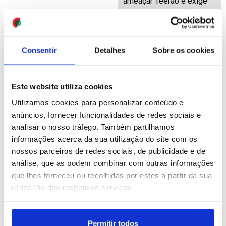
ameaçar Teerão e exige
acordo ou "rendição total"
ID: 47560403
Date: 03/08/2026 20:36
Consentir
Detalhes
Sobre os cookies
Este website utiliza cookies
Utilizamos cookies para personalizar conteúdo e
anúncios, fornecer funcionalidades de redes sociais e
analisar o nosso tráfego. Também partilhamos
informações acerca da sua utilização do site com os
ONU acolhe com
IL pediu a Seguro que use
satisfação notícia do
"magistratura de
nossos parceiros de redes sociais, de publicidade e de
encontro entre Suu Kyi e a
influência" para estancar
análise, que as podem combinar com outras informações
Cruz Vermelha
"degradar das
que lhes forneceu ou recolhidas por estes a partir da sua
Internacional
instituições" (editado)
utilização dos respetivos serviços.
ID: 47560303
Date: 03/08/2026 20:06
ID: 47560115
Date: 03/08/2026 19:15
Permitir todos