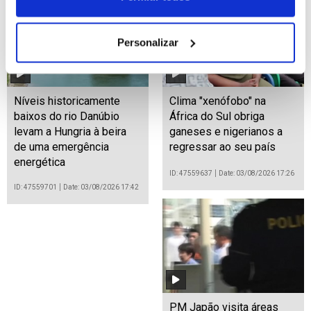
Personalizar
Níveis historicamente
Clima "xenófobo" na
baixos do rio Danúbio
África do Sul obriga
levam a Hungria à beira
ganeses e nigerianos a
de uma emergência
regressar ao seu país
energética
ID: 47559637
Date: 03/08/2026 17:26
ID: 47559701
Date: 03/08/2026 17:42
PM Japão visita áreas