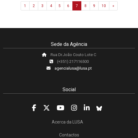
Next
1
2
3
4
5
6
7
8
9
10
»
Sede da Agência
Rua Dr.João Couto Lote C
(+351) 217116500
agencialusa@lusa.pt
Social
Acerca da LUSA
Contactos