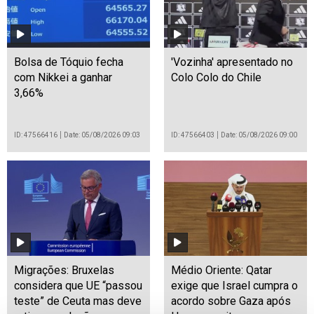
Bolsa de Tóquio fecha
'Vozinha' apresentado no
com Nikkei a ganhar
Colo Colo do Chile
3,66%
ID: 47566416
Date: 05/08/2026 09:03
ID: 47566403
Date: 05/08/2026 09:00
Migrações: Bruxelas
Médio Oriente: Qatar
considera que UE “passou
exige que Israel cumpra o
teste” de Ceuta mas deve
acordo sobre Gaza após