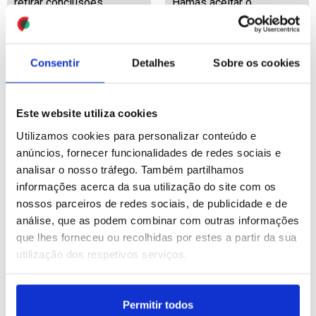
retirar conclusões
Hamas aceitar o
desarmamento
ID: 47564767
Date: 04/08/2026 20:02
ID: 47564721
Date: 04/08/2026 19:47
Consentir
Detalhes
Sobre os cookies
Este website utiliza cookies
Utilizamos cookies para personalizar conteúdo e
anúncios, fornecer funcionalidades de redes sociais e
analisar o nosso tráfego. Também partilhamos
Migrações: Paris garante
Onda de calor em
informações acerca da sua utilização do site com os
que resposta de Espanha
Inglaterra faz jardim
nossos parceiros de redes sociais, de publicidade e de
à crise em Ceuta foi
perdido do século XVII
análise, que as podem combinar com outras informações
elogiada pelos parceiros
reaparecer
que lhes forneceu ou recolhidas por estes a partir da sua
da UE
utilização dos respetivos serviços.
ID: 47563768
Date: 04/08/2026 18:18
ID: 47564556
Date: 04/08/2026 18:57
Permitir todos