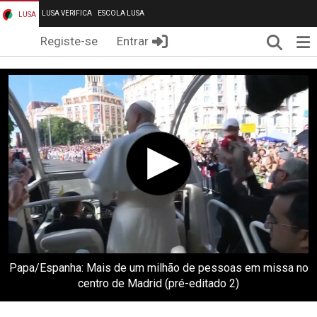
LUSA VERIFICA
ESCOLA LUSA
LUSA
Pesqui
Me
Registe-se
Entrar
Papa/Espanha: Mais de um milhão de pessoas em missa no
centro de Madrid (pré-editado 2)