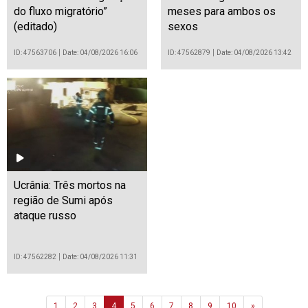
do fluxo migratório”
meses para ambos os
(editado)
sexos
ID: 47563706
Date: 04/08/2026 16:06
ID: 47562879
Date: 04/08/2026 13:42
Ucrânia: Três mortos na
região de Sumi após
ataque russo
ID: 47562282
Date: 04/08/2026 11:31
Next
1
2
3
4
5
6
7
8
9
10
»