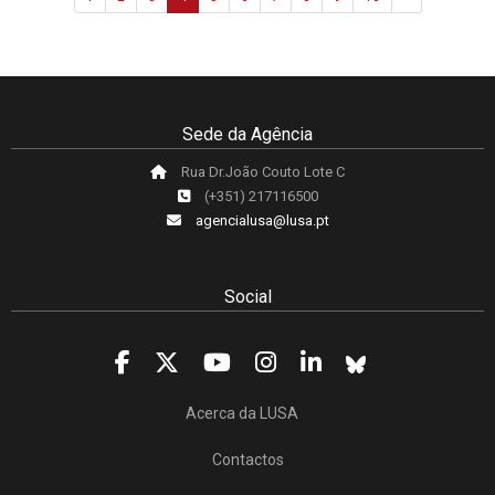
Sede da Agência
Rua Dr.João Couto Lote C
(+351) 217116500
agencialusa@lusa.pt
Social
Acerca da LUSA
Contactos