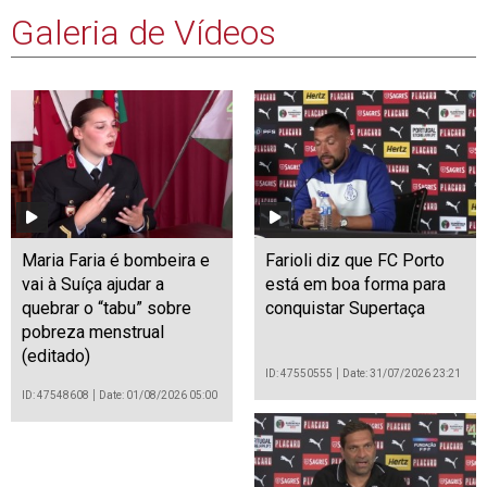
Galeria de Vídeos
Maria Faria é bombeira e
Farioli diz que FC Porto
vai à Suíça ajudar a
está em boa forma para
quebrar o “tabu” sobre
conquistar Supertaça
pobreza menstrual
(editado)
ID: 47550555
Date: 31/07/2026 23:21
ID: 47548608
Date: 01/08/2026 05:00