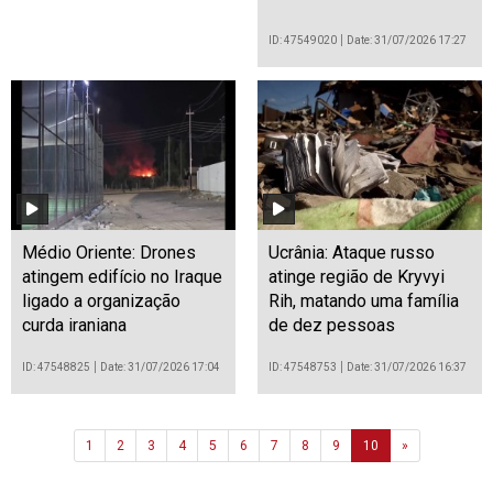
ID: 47549020
Date: 31/07/2026 17:27
Médio Oriente: Drones
Ucrânia: Ataque russo
atingem edifício no Iraque
atinge região de Kryvyi
ligado a organização
Rih, matando uma família
curda iraniana
de dez pessoas
ID: 47548825
Date: 31/07/2026 17:04
ID: 47548753
Date: 31/07/2026 16:37
Next
1
2
3
4
5
6
7
8
9
10
»