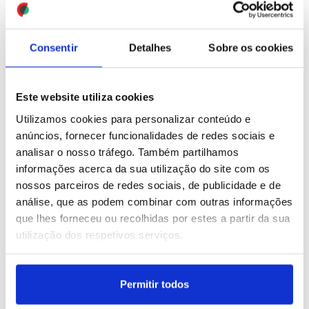
ID: 47550139
Date: 31/07/2026 20:59
ID: 47549913
Date: 31/07/2026 20:09
Consentir
Detalhes
Sobre os cookies
Este website utiliza cookies
Utilizamos cookies para personalizar conteúdo e
anúncios, fornecer funcionalidades de redes sociais e
analisar o nosso tráfego. Também partilhamos
Migrações: Trump
Papa Leão XIV recebeu
informações acerca da sua utilização do site com os
classifica crise migratória
em audiência a cantora
nossos parceiros de redes sociais, de publicidade e de
em Ceuta como "invasão"
Patti Smith, "sacerdotisa
análise, que as podem combinar com outras informações
do rock"
que lhes forneceu ou recolhidas por estes a partir da sua
utilização dos respetivos serviços.
ID: 47549578
Date: 31/07/2026 18:58
ID: 47549425
Date: 31/07/2026 18:30
Permitir todos