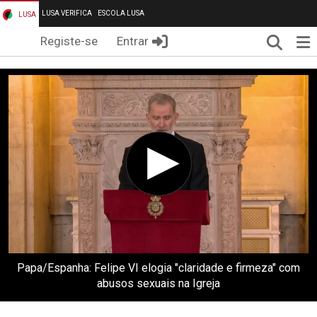
LUSA VERIFICA
ESCOLA LUSA
LUSA
Pesqui
Me
Registe-se
Entrar
Papa/Espanha: Felipe VI elogia "claridade e firmeza" com
abusos sexuais na Igreja