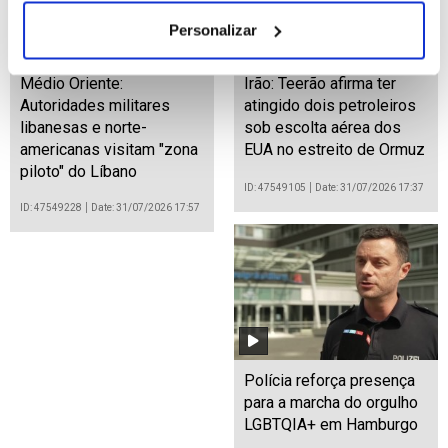
Personalizar
Médio Oriente:
Irão: Teerão afirma ter
Autoridades militares
atingido dois petroleiros
libanesas e norte-
sob escolta aérea dos
americanas visitam "zona
EUA no estreito de Ormuz
piloto" do Líbano
ID: 47549105
Date: 31/07/2026 17:37
ID: 47549228
Date: 31/07/2026 17:57
Polícia reforça presença
para a marcha do orgulho
LGBTQIA+ em Hamburgo