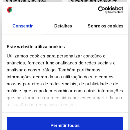
russos de Kiev (pré-
sucesso em zoológico
editado 2)
britânico
ID: 47567243
Date: 05/08/2026 12:16
ID: 47566660
Date: 05/08/2026 10:11
Consentir
Detalhes
Sobre os cookies
Este website utiliza cookies
Utilizamos cookies para personalizar conteúdo e
anúncios, fornecer funcionalidades de redes sociais e
analisar o nosso tráfego. Também partilhamos
Irão: Estreito de Ormuz
Ucrânia: Pelo menos 15
informações acerca da sua utilização do site com os
vai reabrir "muito em
mortos em
nossos parceiros de redes sociais, de publicidade e de
breve" - Trump
bombardeamentos
análise, que as podem combinar com outras informações
russos de Kiev
que lhes forneceu ou recolhidas por estes a partir da sua
utilização dos respetivos serviços.
ID: 47566521
Date: 05/08/2026 09:30
ID: 47566477
Date: 05/08/2026 09:13
Permitir todos