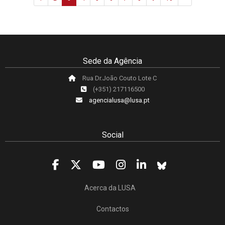
Sede da Agência
Rua Dr.João Couto Lote C
(+351) 217116500
agencialusa@lusa.pt
Social
Acerca da LUSA
Contactos