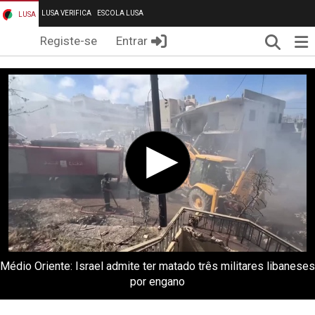
LUSA VERIFICA
ESCOLA LUSA
LUSA
Pesqui
Me
Registe-se
Entrar
Médio Oriente: Israel admite ter matado três militares libaneses
por engano