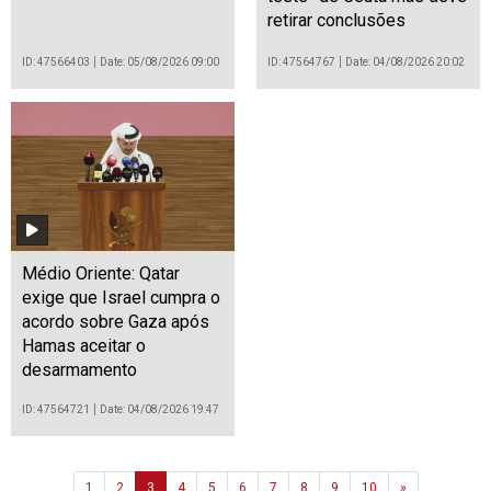
retirar conclusões
ID: 47566403
Date: 05/08/2026 09:00
ID: 47564767
Date: 04/08/2026 20:02
Médio Oriente: Qatar
exige que Israel cumpra o
acordo sobre Gaza após
Hamas aceitar o
desarmamento
ID: 47564721
Date: 04/08/2026 19:47
Next
1
2
3
4
5
6
7
8
9
10
»