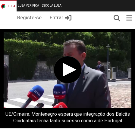
LUSA VERIFICA
ESCOLA LUSA
LUSA
Pesqui
Me
Registe-se
Entrar
UE/Cimeira: Montenegro espera que integração dos Balcãs
Ocidentais tenha tanto sucesso como a de Portugal