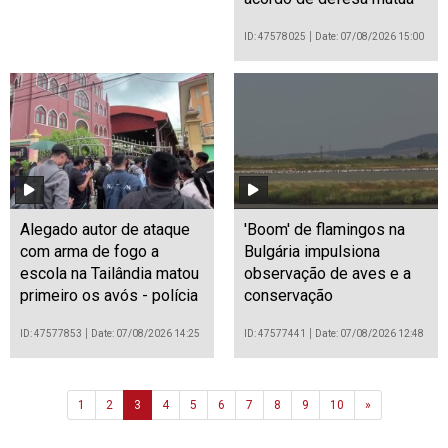
ID: 47578025
Date: 07/08/2026 15:00
Alegado autor de ataque
'Boom' de flamingos na
com arma de fogo a
Bulgária impulsiona
escola na Tailândia matou
observação de aves e a
primeiro os avós - polícia
conservação
ID: 47577853
Date: 07/08/2026 14:25
ID: 47577441
Date: 07/08/2026 12:48
Next
1
2
3
4
5
6
7
8
9
10
»