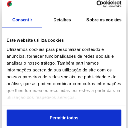
(editado)
ID: 47578644
Date: 07/08/2026 17:08
ID: 47578262
Date: 07/08/2026 15:49
Consentir
Detalhes
Sobre os cookies
Este website utiliza cookies
Utilizamos cookies para personalizar conteúdo e
anúncios, fornecer funcionalidades de redes sociais e
analisar o nosso tráfego. Também partilhamos
I Liga: Académico de
Ciberataque ao grupo
informações acerca da sua utilização do site com os
Viseu quer contrariar
Águas de Portugal sem
nossos parceiros de redes sociais, de publicidade e de
"caudal afensivo" do
afetar fornecimento de
análise, que as podem combinar com outras informações
Benfica
água – ministra (editado)
que lhes forneceu ou recolhidas por estes a partir da sua
utilização dos respetivos serviços.
ID: 47578256
Date: 07/08/2026 15:47
ID: 47578110
Date: 07/08/2026 15:17
Permitir todos