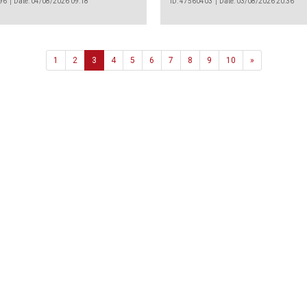
96
Date: 04/08/2026 09:18
ID: 47560403
Date: 03/08/2026 20:36
Next
1
2
3
4
5
6
7
8
9
10
»
Agência
.João Couto Lote C
 217116500
alusa@lusa.pt
 LUSA
Contactos
Termos e Condições
Política de Privacidade
reservados