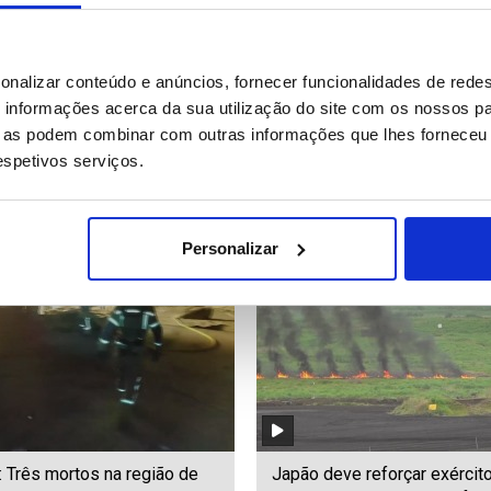
 calor em Inglaterra faz
Montenegro quer garantir m
onalizar conteúdo e anúncios, fornecer funcionalidades de redes
perdido do século XVII
nos centros de saúde seja 
informações acerca da sua utilização do site com os nossos pa
ecer
gestão pública ou privada (e
ue as podem combinar com outras informações que lhes forneceu 
respetivos serviços.
68
Date: 04/08/2026 18:18
ID: 47564394
Date: 04/08/2026 18:11
Personalizar
: Três mortos na região de
Japão deve reforçar exércit