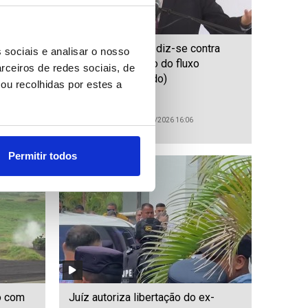
édicos
Primeiro-ministro diz-se contra
 sociais e analisar o nosso
com
“falta de regulação do fluxo
rceiros de redes sociais, de
ditado)
migratório” (editado)
ou recolhidas por estes a
ID: 47563706
Date: 04/08/2026 16:06
Permitir todos
o com
Juíz autoriza libertação do ex-