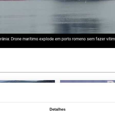
rânia: Drone marítimo explode em porto romeno sem fazer víti
Detalhes