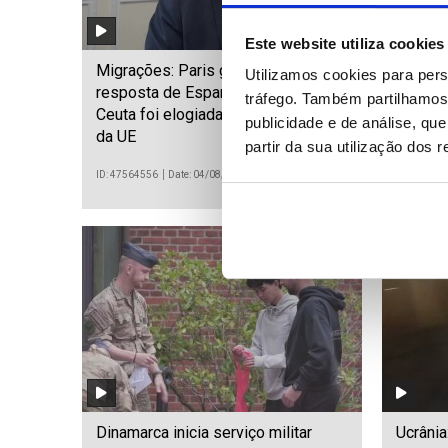
Este website utiliza cookies
Migrações: Paris garante que
Onda de
Utilizamos cookies para pers
resposta de Espanha à crise em
jardim 
tráfego. Também partilhamos 
Ceuta foi elogiada pelos parceiros
reapar
publicidade e de análise, q
da UE
partir da sua utilização dos 
ID: 47564556
Date: 04/08/2026 18:57
ID: 475637
Dinamarca inicia serviço militar
Ucrânia