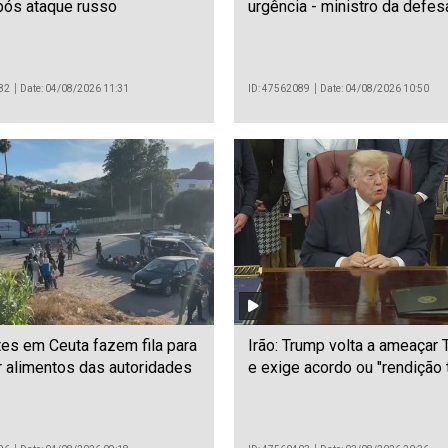
pós ataque russo
urgência - ministro da defes
82
Date: 04/08/2026 11:31
ID: 47562089
Date: 04/08/2026 10:50
es em Ceuta fazem fila para
Irão: Trump volta a ameaçar 
 alimentos das autoridades
e exige acordo ou "rendição t