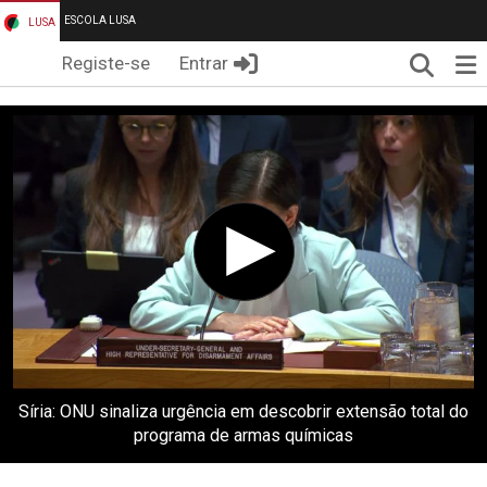
ESCOLA LUSA
LUSA
Pesqui
Me
Registe-se
Entrar
Síria: ONU sinaliza urgência em descobrir extensão total do
programa de armas químicas