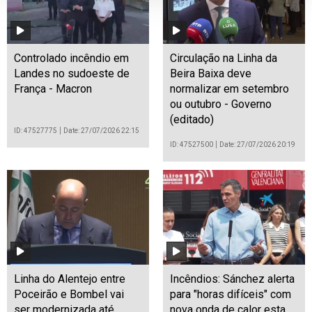
Controlado incêndio em
Circulação na Linha da
Landes no sudoeste de
Beira Baixa deve
França - Macron
normalizar em setembro
ou outubro - Governo
(editado)
ID: 47527775
Date: 27/07/2026 22:15
ID: 47527500
Date: 27/07/2026 20:19
Linha do Alentejo entre
Incêndios: Sánchez alerta
Poceirão e Bombel vai
para "horas difíceis" com
ser modernizada até
nova onda de calor esta