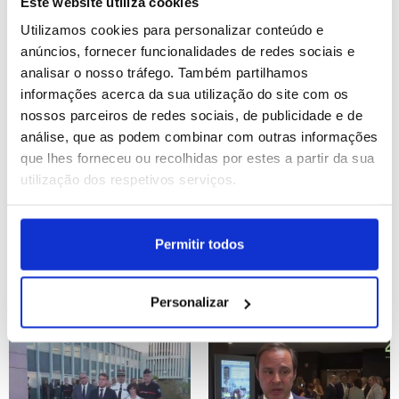
Este website utiliza cookies
Utilizamos cookies para personalizar conteúdo e
ID: 47530093
Date: 28/07/2026 13:16
ID: 47529968
Date: 28/07/2026 12:50
anúncios, fornecer funcionalidades de redes sociais e
analisar o nosso tráfego. Também partilhamos
informações acerca da sua utilização do site com os
nossos parceiros de redes sociais, de publicidade e de
análise, que as podem combinar com outras informações
que lhes forneceu ou recolhidas por estes a partir da sua
utilização dos respetivos serviços.
Cortes no financiamento
Irão: Trump vê "boas
ameaçam progresso na
hipoteses" em
Permitir todos
eliminação do VIH/SIDA -
negociações com Teerão
UNAIDS
Personalizar
ID: 47529695
Date: 28/07/2026 12:17
ID: 47527836
Date: 27/07/2026 22:40