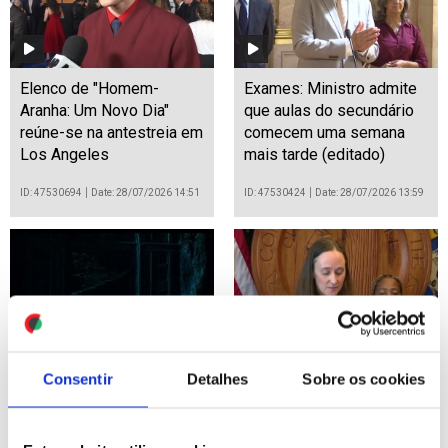
Elenco de "Homem-
Exames: Ministro admite
Aranha: Um Novo Dia"
que aulas do secundário
reúne-se na antestreia em
comecem uma semana
Los Angeles
mais tarde (editado)
ID: 47530694
Date: 28/07/2026 14:51
ID: 47530424
Date: 28/07/2026 13:59
Consentir
Detalhes
Sobre os cookies
"O Labirinto do Fauno", de
Polícia procura terceiro
del Toro, celebra 20 anos
suspeito de tiroteio em
com regresso ao cinema
festival em Seattle