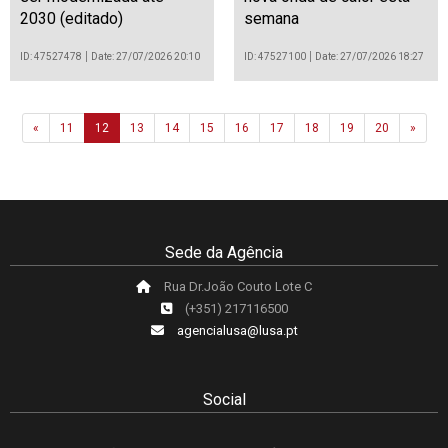
2030 (editado)
semana
ID: 47527478
Date: 27/07/2026 20:10
ID: 47527100
Date: 27/07/2026 18:27
Previous
Next
«
11
12
13
14
15
16
17
18
19
20
»
Sede da Agência
Rua Dr.João Couto Lote C
(+351) 217116500
agencialusa@lusa.pt
Social