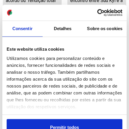
acordo ou "rendição total"
encontro entre Suu Kyi e a
Cruz Vermelha
Internacional
ID: 47560403
Date: 03/08/2026 20:36
ID: 47560303
Date: 03/08/2026 20:06
Consentir
Detalhes
Sobre os cookies
Este website utiliza cookies
Utilizamos cookies para personalizar conteúdo e
anúncios, fornecer funcionalidades de redes sociais e
analisar o nosso tráfego. Também partilhamos
IL pediu a Seguro que use
Níveis historicamente
informações acerca da sua utilização do site com os
"magistratura de
baixos do rio Danúbio
nossos parceiros de redes sociais, de publicidade e de
influência" para estancar
levam a Hungria à beira
análise, que as podem combinar com outras informações
"degradar das
de uma emergência
que lhes forneceu ou recolhidas por estes a partir da sua
instituições" (editado)
energética
utilização dos respetivos serviços.
ID: 47560115
Date: 03/08/2026 19:15
ID: 47559701
Date: 03/08/2026 17:42
Permitir todos