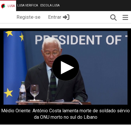
LUSA VERIFICA
ESCOLA LUSA
LUSA
Pesqui
Me
Registe-se
Entrar
Médio Oriente: António Costa lamenta morte de soldado sérvio
da ONU morto no sul do Líbano