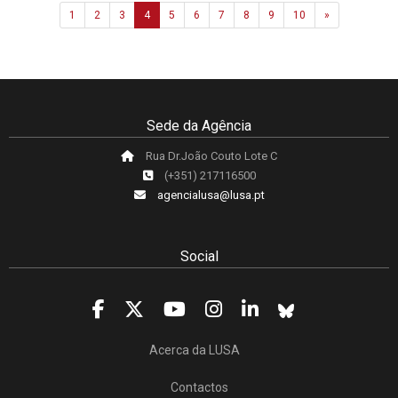
Next
1
2
3
4
5
6
7
8
9
10
»
Sede da Agência
Rua Dr.João Couto Lote C
(+351) 217116500
agencialusa@lusa.pt
Social
Acerca da LUSA
Contactos