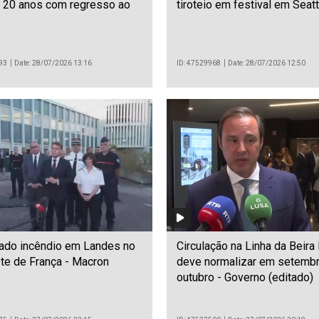
a 20 anos com regresso ao
tiroteio em festival em Seatt
93
Date: 28/07/2026 13:16
ID: 47529968
Date: 28/07/2026 12:50
lado incêndio em Landes no
Circulação na Linha da Beira
te de França - Macron
deve normalizar em setemb
outubro - Governo (editado)