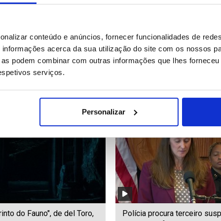
inistro assegura que
Pelo menos um morto e de
onalizar conteúdo e anúncios, fornecer funcionalidades de redes
euro ficará por investir ou
de feridos e desaparecidos
informações acerca da sua utilização do site com os nossos pa
volvido (editado)
sismo no Japão
ue as podem combinar com outras informações que lhes forneceu 
respetivos serviços.
77
Date: 28/07/2026 17:29
ID: 47530926
Date: 28/07/2026 15:23
Personalizar
rinto do Fauno", de del Toro,
Polícia procura terceiro sus