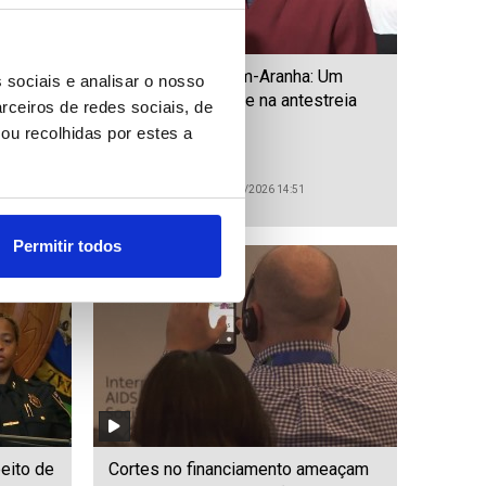
zenas
Elenco de "Homem-Aranha: Um
 sociais e analisar o nosso
 após
Novo Dia" reúne-se na antestreia
rceiros de redes sociais, de
em Los Angeles
ou recolhidas por estes a
ID: 47530694
Date: 28/07/2026 14:51
Permitir todos
peito de
Cortes no financiamento ameaçam