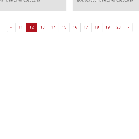
75
Date: 27/07/2026 22:15
ID: 47527500
Date: 27/07/2026 20:19
Previous
Next
«
11
12
13
14
15
16
17
18
19
20
»
Agência
.João Couto Lote C
 217116500
alusa@lusa.pt
 LUSA
Contactos
Termos e Condições
Política de Privacidade
reservados