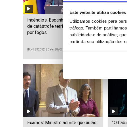
Este website utiliza cookies
Incêndios: Espanha declara zonas
PRR: M
Utilizamos cookies para pers
de catástrofe territórios atingidos
nenhum 
tráfego. Também partilhamos 
por fogos
será de
publicidade e de análise, q
partir da sua utilização dos 
ID: 47532052
Date: 28/07/2026 18:04
ID: 475317
Exames: Ministro admite que aulas
"O Labi