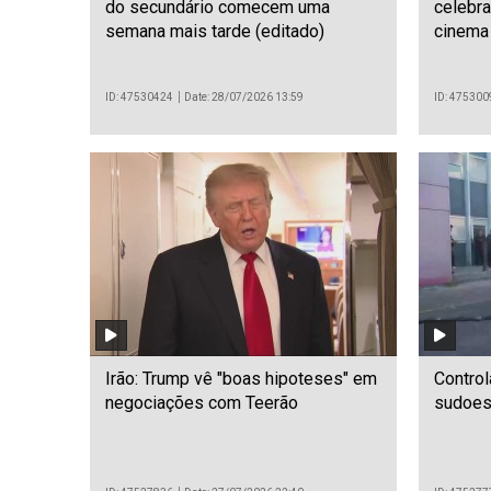
do secundário comecem uma
celebr
semana mais tarde (editado)
cinema
ID: 47530424
Date: 28/07/2026 13:59
ID: 475300
Irão: Trump vê "boas hipoteses" em
Contro
negociações com Teerão
sudoes