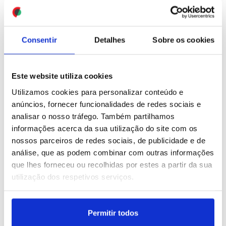
acordo com Israel
manutenção - Lusoponte
(editado)
ID: 47574001
Date: 06/08/2026 17:05
ID: 47573882
Date: 06/08/2026 16:44
Consentir
Detalhes
Sobre os cookies
Este website utiliza cookies
Utilizamos cookies para personalizar conteúdo e
anúncios, fornecer funcionalidades de redes sociais e
analisar o nosso tráfego. Também partilhamos
“Comboio da ponte”
'Vozinha' apresentado no
informações acerca da sua utilização do site com os
revolucionou mobilidade
estádio do Colo Colo do
nossos parceiros de redes sociais, de publicidade e de
entre margens do Tejo –
Chile
análise, que as podem combinar com outras informações
Fertagus (editado)
que lhes forneceu ou recolhidas por estes a partir da sua
utilização dos respetivos serviços.
ID: 47573686
Date: 06/08/2026 15:55
ID: 47572178
Date: 06/08/2026 10:13
Permitir todos