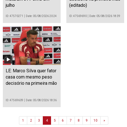
julho
(editado)
ID: 47570271
Date: 05/08/2026 20:24
ID: 47569690
Date: 05/08/2026 18:39
LE: Marco Silva quer fator
casa com mesmo peso
decisório na primeira mão
ID: 47569609
Date: 05/08/2026 18:36
Next
1
2
3
4
5
6
7
8
9
10
»