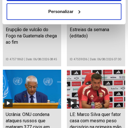
Personalizar
Erupção de vulcão do
Estreias da semana
Fogo na Guatemala chega
(editado)
ao fim
ID: 47571863
Date: 06/08/2026 08:45
ID: 47559036
Date: 06/08/2026 07:00
Ucrânia: ONU condena
LE: Marco Silva quer fator
ataques russos que
casa com mesmo peso
mataram 377 civis em
decisório na primeira mão