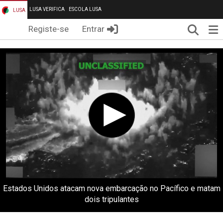
LUSA VERIFICA
ESCOLA LUSA
LUSA
Pesqui
Me
Registe-se
Entrar
Estados Unidos atacam nova embarcação no Pacífico e matam
dois tripulantes