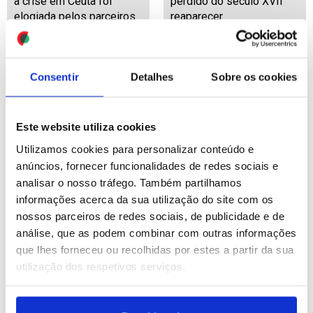
à crise em Ceuta foi
perdido do século XVII
elogiada pelos parceiros
reaparecer
da UE
ID: 47563768
Date: 04/08/2026 18:18
ID: 47564556
Date: 04/08/2026 18:57
Consentir
Detalhes
Sobre os cookies
Este website utiliza cookies
Utilizamos cookies para personalizar conteúdo e
anúncios, fornecer funcionalidades de redes sociais e
Montenegro quer garantir
analisar o nosso tráfego. Também partilhamos
médicos nos centros de
informações acerca da sua utilização do site com os
saúde seja com gestão
nossos parceiros de redes sociais, de publicidade e de
pública ou privada
análise, que as podem combinar com outras informações
(editado)
que lhes forneceu ou recolhidas por estes a partir da sua
utilização dos respetivos serviços.
ID: 47564394
Date: 04/08/2026 18:11