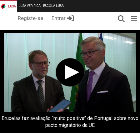
LUSA VERIFICA
ESCOLA LUSA
LUSA
Pesqui
Me
Registe-se
Entrar
Bruxelas faz avaliação “muito positiva” de Portugal sobre novo
pacto migratório da UE