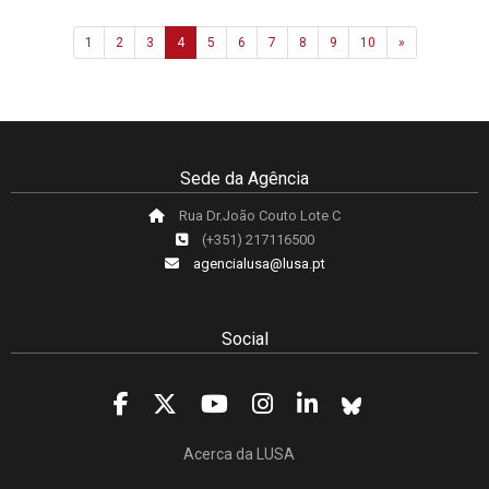
Next
1
2
3
4
5
6
7
8
9
10
»
Sede da Agência
Rua Dr.João Couto Lote C
(+351) 217116500
agencialusa@lusa.pt
Social
Acerca da LUSA