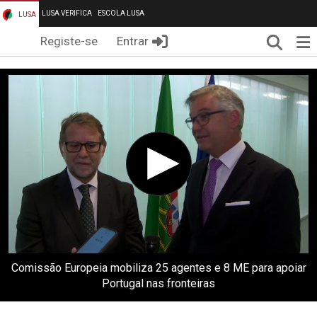
LUSA VERIFICA
ESCOLA LUSA
LUSA
Pesqui
Me
Registe-se
Entrar
Comissão Europeia mobiliza 25 agentes e 8 ME para apoiar
Portugal nas fronteiras