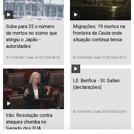
Sobe para 35 o número
Migrações: 19 mortos na
de mortos no sismo que
fronteira de Ceuta onde
atingiu o Japão -
situação continua tensa
autoridades
ID: 47546287
Date: 31/07/2026 09:30
ID: 47546268
Date: 31/07/2026 09:21
LE: Benfica - St. Gallen
(declarações)
ID: 47545063
Date: 30/07/2026 23:41
Irão: Resolução contra
ataques chumba no
Senado dos EUA