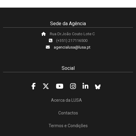
Sede da Agência
Rua Dr.João Couto Lote C
(+351) 217116500
agencialusa@lusa.pt
Social
Acerca da LUSA
Contactos
Termos e Condições