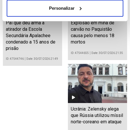
Personalizar
Pai que deu arma a
Explosão em mina de
atirador da Escola
carvão no Paquistão
Secundária Apalachee
causa pelo menos 18
condenado a 15 anos de
mortos
prisão
ID: 47544655
Date: 30/07/2026 21:35
ID: 47544746
Date: 30/07/2026 21:49
Ucrânia: Zelensky alega
que Rússia utilizou míssil
norte-coreano em ataque