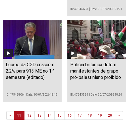
ID: 47544603
Date: 30/07/2026 21:21
Lucros da CGD crescem
Polícia britânica detém
2,2% para 913 ME no 1.º
manifestantes de grupo
semestre (editado)
pró-palestiniano proibido
ID: 47543806
Date: 30/07/2026 19:15
ID: 47543535
Date: 30/07/2026 18:34
Previous
Next
«
11
12
13
14
15
16
17
18
19
20
»