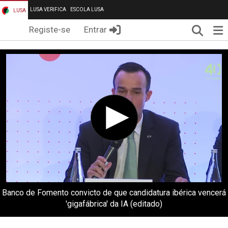
LUSA VERIFICA
ESCOLA LUSA
LUSA
Pesqui
Me
Registe-se
Entrar
Banco de Fomento convicto de que candidatura ibérica vencerá
'gigafábrica' da IA (editado)