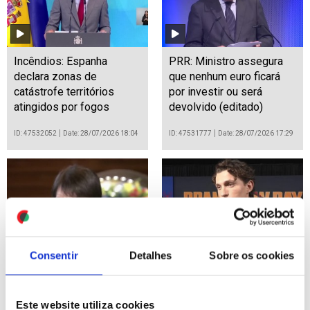
Incêndios: Espanha
PRR: Ministro assegura
declara zonas de
que nenhum euro ficará
catástrofe territórios
por investir ou será
atingidos por fogos
devolvido (editado)
ID: 47532052
Date: 28/07/2026 18:04
ID: 47531777
Date: 28/07/2026 17:29
Consentir
Detalhes
Sobre os cookies
Pelo menos um morto e
Elenco de "Homem-
dezenas de feridos e
Aranha: Um Novo Dia"
desaparecidos após
reúne-se na antestreia em
Este website utiliza cookies