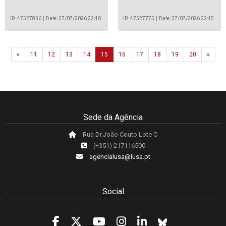
ID: 47527836
Date: 27/07/2026 22:40
ID: 47527775
Date: 27/07/2026 22:15
Previous
Next
«
11
12
13
14
15
16
17
18
19
20
»
Sede da Agência
Rua Dr.João Couto Lote C
(+351) 217116500
agencialusa@lusa.pt
Social