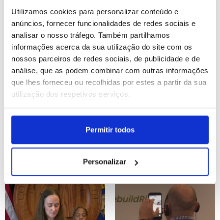
sismo no Japão
Los Angeles
Utilizamos cookies para personalizar conteúdo e
ID: 47530926
Date: 28/07/2026 15:23
ID: 47530694
Date: 28/07/2026 14:51
anúncios, fornecer funcionalidades de redes sociais e
analisar o nosso tráfego. Também partilhamos
informações acerca da sua utilização do site com os
nossos parceiros de redes sociais, de publicidade e de
análise, que as podem combinar com outras informações
que lhes forneceu ou recolhidas por estes a partir da sua
utilização dos respetivos serviços.
Exames: Ministro admite
"O Labirinto do Fauno", de
que aulas do secundário
del Toro, celebra 20 anos
Permitir todos
comecem uma semana
com regresso ao cinema
mais tarde (editado)
Personalizar
ID: 47530424
Date: 28/07/2026 13:59
ID: 47530093
Date: 28/07/2026 13:16