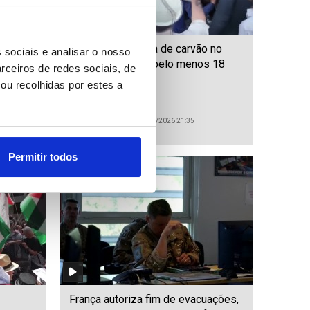
da
Explosão em mina de carvão no
 sociais e analisar o nosso
e
Paquistão causa pelo menos 18
rceiros de redes sociais, de
são
mortos
ou recolhidas por estes a
ID: 47544655
Date: 30/07/2026 21:35
Permitir todos
França autoriza fim de evacuações,