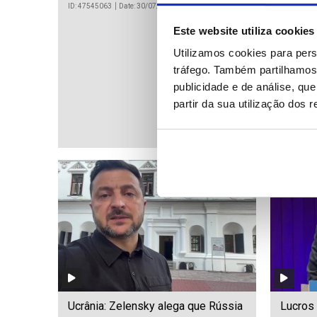
ID: 47545063
Date: 30/07/2026 23:41
Este website utiliza cookies
Nove m
Utilizamos cookies para pers
chegar 
tráfego. Também partilhamos 
publicidade e de análise, q
partir da sua utilização dos 
ID: 475450
Ucrânia: Zelensky alega que Rússia
Lucros