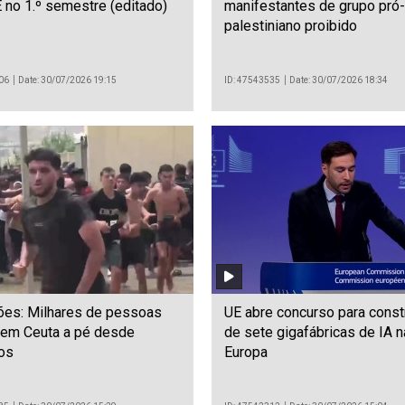
no 1.º semestre (editado)
manifestantes de grupo pró-
palestiniano proibido
06
Date: 30/07/2026 19:15
ID: 47543535
Date: 30/07/2026 18:34
ões: Milhares de pessoas
UE abre concurso para const
 em Ceuta a pé desde
de sete gigafábricas de IA n
os
Europa