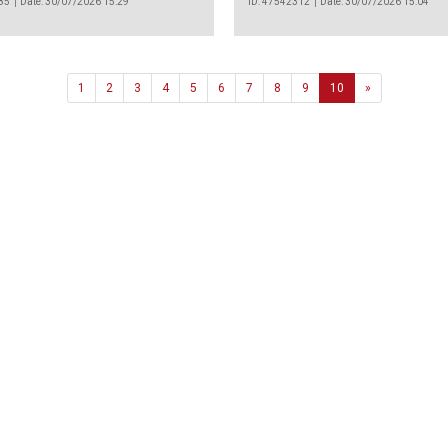
85
Date: 30/07/2026 15:29
ID: 47542312
Date: 30/07/2026 15:04
Next
1
2
3
4
5
6
7
8
9
10
»
Agência
.João Couto Lote C
 217116500
alusa@lusa.pt
 LUSA
Contactos
Termos e Condições
Política de Privacidade
reservados