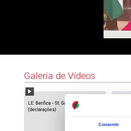
Galeria de Vídeos
LE: Benfica - St. Gallen
(declarações)
Consentir