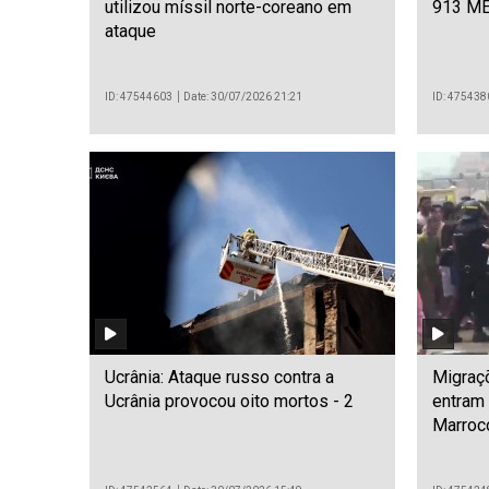
utilizou míssil norte-coreano em
913 ME 
ataque
ID: 47544603
Date: 30/07/2026 21:21
ID: 475438
Ucrânia: Ataque russo contra a
Migraç
Ucrânia provocou oito mortos - 2
entram
Marroc