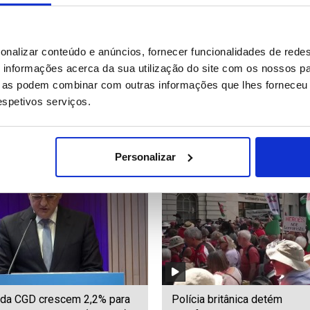
igrantes morreram ao tentar
Pai que deu arma a atirador 
onalizar conteúdo e anúncios, fornecer funcionalidades de redes
a nado ao enclave de Ceuta
Escola Secundária Apalache
informações acerca da sua utilização do site com os nossos pa
condenado a 15 anos de pri
ue as podem combinar com outras informações que lhes forneceu 
respetivos serviços.
06
Date: 30/07/2026 23:08
ID: 47544746
Date: 30/07/2026 21:49
Personalizar
 da CGD crescem 2,2% para
Polícia britânica detém