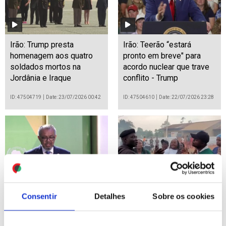
Irão: Trump presta
Irão: Teerão “estará
homenagem aos quatro
pronto em breve" para
soldados mortos na
acordo nuclear que trave
Jordânia e Iraque
conflito - Trump
ID: 47504719
Date: 23/07/2026 00:42
ID: 47504610
Date: 22/07/2026 23:28
África tem de reforçar
Ébola: Epidemia já matou
Consentir
Detalhes
Sobre os cookies
saúde para evitar impacto
999 pessoas na RDCongo
de cortes no