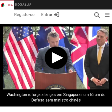
ESCOLA LUSA
LUSA
Pesqui
Me
Registe-se
Entrar
Washington reforça alianças em Singapura num fórum de
Defesa sem ministro chinês