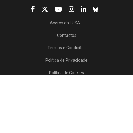
Acerca da LUSA
Contactos
Termos e Condições
Política de Privacidade
Política de Cookies
Projetos/SATDAP
Lusa Agência de Notícias de Portugal, 2017 © Todos os direitos reservados
Powered by
>>
news
asset