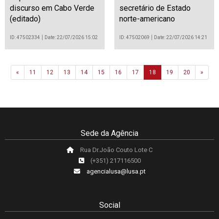
discurso em Cabo Verde
secretário de Estado
(editado)
norte-americano
ID: 47502334
Date: 22/07/2026 15:02
ID: 47502069
Date: 22/07/2026 14:21
Previous
Next
«
11
12
13
14
15
16
17
18
19
20
»
Sede da Agência
Rua Dr.João Couto Lote C
(+351) 217116500
agencialusa@lusa.pt
Social