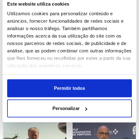
financiamento - Líderes
Este website utiliza cookies
Utilizamos cookies para personalizar conteúdo e
ID: 47504576
Date: 22/07/2026 23:19
ID: 47503815
Date: 22/07/2026 19:32
anúncios, fornecer funcionalidades de redes sociais e
analisar o nosso tráfego. Também partilhamos
informações acerca da sua utilização do site com os
nossos parceiros de redes sociais, de publicidade e de
análise, que as podem combinar com outras informações
que lhes forneceu ou recolhidas por estes a partir da sua
utilização dos respetivos serviços.
Sicilianos obrigados a
Procuradoria de Nova
abandonar as casas
Iorque propõe que
devido aos incêndios
julgamento de Maduro
Permitir todos
comece em junho de
2027
ID: 47503081
Date: 22/07/2026 17:30
Personalizar
ID: 47502773
Date: 22/07/2026 16:20