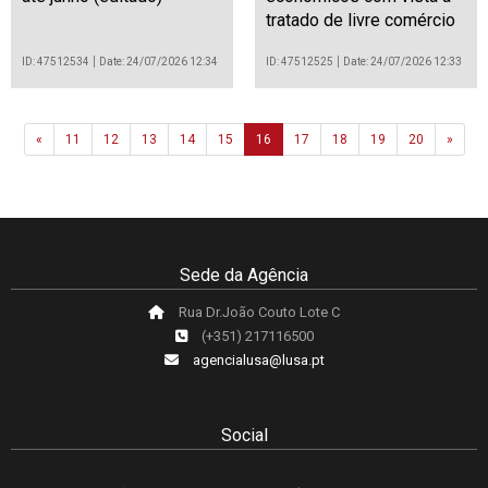
tratado de livre comércio
ID: 47512534
Date: 24/07/2026 12:34
ID: 47512525
Date: 24/07/2026 12:33
Previous
Next
«
11
12
13
14
15
16
17
18
19
20
»
Sede da Agência
Rua Dr.João Couto Lote C
(+351) 217116500
agencialusa@lusa.pt
Social