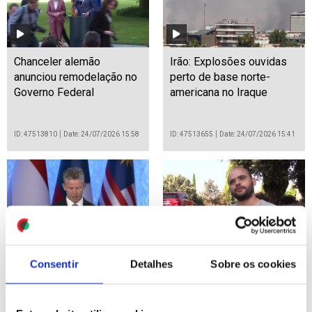
Chanceler alemão
Irão: Explosões ouvidas
anunciou remodelação no
perto de base norte-
Governo Federal
americana no Iraque
ID: 47513810
Date: 24/07/2026 15:58
ID: 47513655
Date: 24/07/2026 15:41
Consentir
Detalhes
Sobre os cookies
ASEAN dá as boas-vindas
Região de Madrid vive
a mais 4 países ao
"pior incêndio da história",
Tratado de Amizade e
19.000 pessoas retiradas