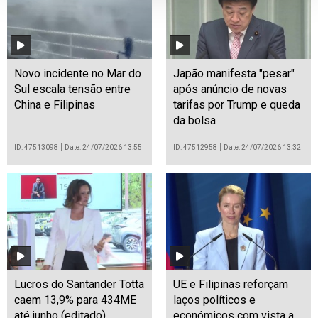
Novo incidente no Mar do
Japão manifesta "pesar"
Sul escala tensão entre
após anúncio de novas
China e Filipinas
tarifas por Trump e queda
da bolsa
ID: 47513098
Date: 24/07/2026 13:55
ID: 47512958
Date: 24/07/2026 13:32
Lucros do Santander Totta
UE e Filipinas reforçam
caem 13,9% para 434ME
laços políticos e
até junho (editado)
económicos com vista a