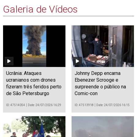
Galeria de Vídeos
Ucrânia: Ataques
Johnny Depp encarna
ucranianos com drones
Ebenezer Scrooge e
fizeram três feridos perto
surpreende o público na
de São Petersburgo
Comic-con
ID: 47514054
Date: 24/07/2026 16:29
ID: 47513918
Date: 24/07/2026 16:15