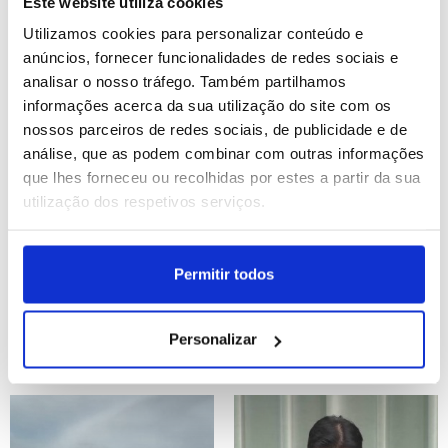
Este website utiliza cookies
Cooperação
de casa
Utilizamos cookies para personalizar conteúdo e
ID: 47513611
Date: 24/07/2026 15:21
ID: 47513419
Date: 24/07/2026 14:46
anúncios, fornecer funcionalidades de redes sociais e
analisar o nosso tráfego. Também partilhamos
informações acerca da sua utilização do site com os
nossos parceiros de redes sociais, de publicidade e de
análise, que as podem combinar com outras informações
que lhes forneceu ou recolhidas por estes a partir da sua
utilização dos respetivos serviços.
Sánchez fala em "situação
Austrália diz que novas
dramática" em várias
tarifas impostas por
Permitir todos
regiões de Espanha
Trump são
devido a fogos
"completamente
injustificadas"
Personalizar
ID: 47513311
Date: 24/07/2026 14:28
ID: 47513176
Date: 24/07/2026 14:10