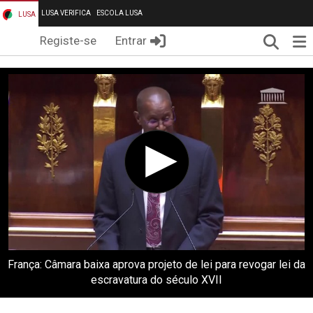
LUSA VERIFICA
ESCOLA LUSA
LUSA
Pesqui
Me
Registe-se
Entrar
França: Câmara baixa aprova projeto de lei para revogar lei da
escravatura do século XVII