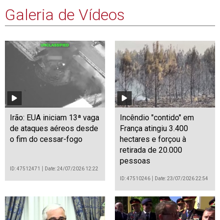
Galeria de Vídeos
Irão: EUA iniciam 13ª vaga
Incêndio "contido" em
de ataques aéreos desde
França atingiu 3.400
o fim do cessar-fogo
hectares e forçou à
retirada de 20.000
pessoas
ID: 47512471
Date: 24/07/2026 12:22
ID: 47510246
Date: 23/07/2026 22:54