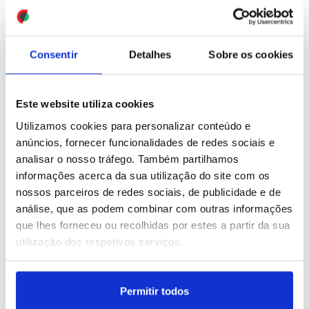
vinhas italianas (Editado)
ID: 47508349
Date: 23/07/2026 17:30
Consentir
Detalhes
Sobre os cookies
Este website utiliza cookies
Utilizamos cookies para personalizar conteúdo e
anúncios, fornecer funcionalidades de redes sociais e
analisar o nosso tráfego. Também partilhamos
Irão: Congresso dos EUA
Manutenção das taxas de
informações acerca da sua utilização do site com os
aprova resolução para
juro foi uma decisão
nossos parceiros de redes sociais, de publicidade e de
limitar guerra e pressiona
unânime - Lagarde
análise, que as podem combinar com outras informações
Trump
que lhes forneceu ou recolhidas por estes a partir da sua
utilização dos respetivos serviços.
ID: 47508264
Date: 23/07/2026 17:07
ID: 47507956
Date: 23/07/2026 16:31
Permitir todos