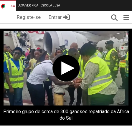
LUSA VERIFICA
ESCOLA LUSA
LUSA
Pesqui
Me
Registe-se
Entrar
Primeiro grupo de cerca de 300 ganeses repatriado da África
do Sul