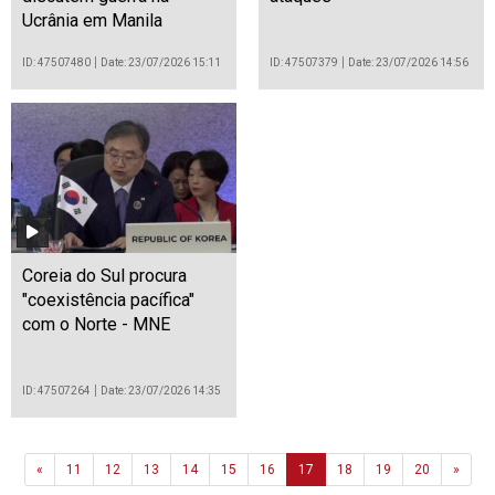
Ucrânia em Manila
ID: 47507480
Date: 23/07/2026 15:11
ID: 47507379
Date: 23/07/2026 14:56
Coreia do Sul procura
"coexistência pacífica"
com o Norte - MNE
ID: 47507264
Date: 23/07/2026 14:35
Previous
Next
«
11
12
13
14
15
16
17
18
19
20
»