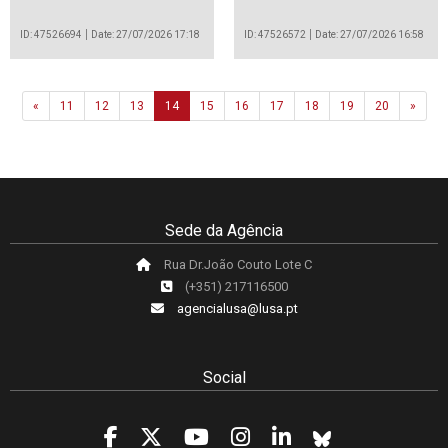
ID: 47526694
Date: 27/07/2026 17:18
ID: 47526572
Date: 27/07/2026 16:58
Previous
Next
«
11
12
13
14
15
16
17
18
19
20
»
Sede da Agência
Rua Dr.João Couto Lote C
(+351) 217116500
agencialusa@lusa.pt
Social