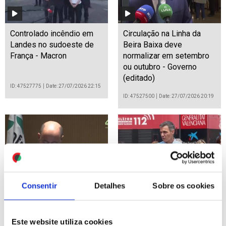
Controlado incêndio em
Circulação na Linha da
Landes no sudoeste de
Beira Baixa deve
França - Macron
normalizar em setembro
ou outubro - Governo
(editado)
ID: 47527775
Date: 27/07/2026 22:15
ID: 47527500
Date: 27/07/2026 20:19
Consentir
Detalhes
Sobre os cookies
Linha do Alentejo entre
Incêndios: Sánchez alerta
Poceirão e Bombel vai
para "horas difíceis" com
ser modernizada até
nova onda de calor esta
Este website utiliza cookies