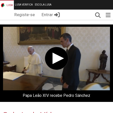
LUSA VERIFICA
ESCOLA LUSA
LUSA
Pesqui
Me
Registe-se
Entrar
Papa Leão XIV recebe Pedro Sánchez