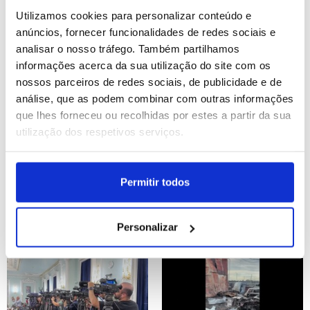
2030 (editado)
semana
Utilizamos cookies para personalizar conteúdo e
ID: 47527478
Date: 27/07/2026 20:10
ID: 47527100
Date: 27/07/2026 18:27
anúncios, fornecer funcionalidades de redes sociais e
analisar o nosso tráfego. Também partilhamos
informações acerca da sua utilização do site com os
nossos parceiros de redes sociais, de publicidade e de
análise, que as podem combinar com outras informações
que lhes forneceu ou recolhidas por estes a partir da sua
utilização dos respetivos serviços.
Putin afirma que "a
China resgata 47
Ucrânia vai perder
marinheiros de navio
Permitir todos
territórios ocidentais"
vietnamita afundado e
prossegue buscas
Personalizar
ID: 47526976
Date: 27/07/2026 18:06
ID: 47526940
Date: 27/07/2026 17:58