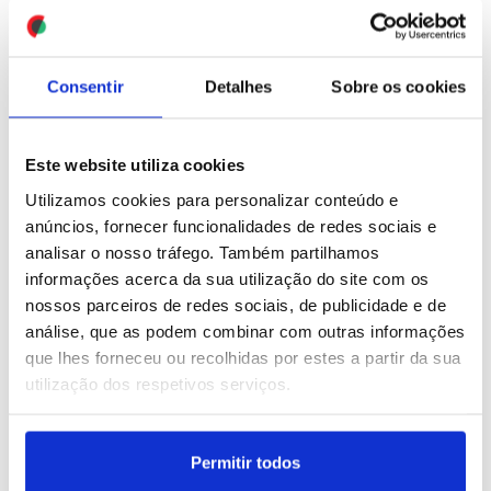
guerra na Ucrânia
reconstruir a Síria
ID: 47518946
Date: 25/07/2026 18:36
ID: 47518938
Date: 25/07/2026 18:28
Consentir
Detalhes
Sobre os cookies
Este website utiliza cookies
Utilizamos cookies para personalizar conteúdo e
anúncios, fornecer funcionalidades de redes sociais e
analisar o nosso tráfego. Também partilhamos
Jovens do norte e sul do
Irão: Líderes iranianos a
informações acerca da sua utilização do site com os
país rumam a Santiago
levar negociações "cada
porque caminhar “é uma
vez mais a sério" - Trump
nossos parceiros de redes sociais, de publicidade e de
metáfora da vida”
análise, que as podem combinar com outras informações
(editado)
que lhes forneceu ou recolhidas por estes a partir da sua
ID: 47515660
Date: 24/07/2026 21:43
utilização dos respetivos serviços.
ID: 47514876
Date: 25/07/2026 05:00
Permitir todos