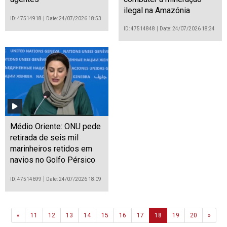
ilegal na Amazónia
ID: 47514918
Date: 24/07/2026 18:53
ID: 47514848
Date: 24/07/2026 18:34
Médio Oriente: ONU pede
retirada de seis mil
marinheiros retidos em
navios no Golfo Pérsico
ID: 47514699
Date: 24/07/2026 18:09
Previous
Next
«
11
12
13
14
15
16
17
18
19
20
»