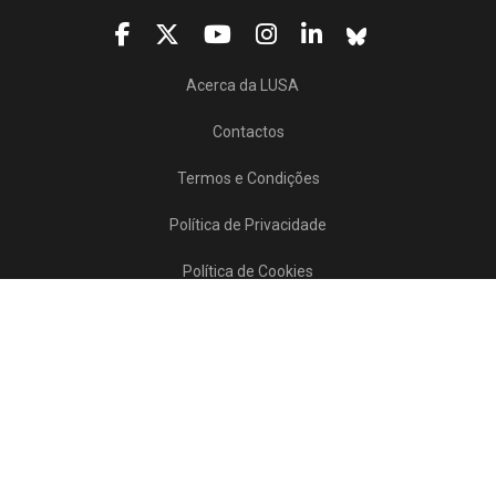
Acerca da LUSA
Contactos
Termos e Condições
Política de Privacidade
Política de Cookies
Projetos/SATDAP
Lusa Agência de Notícias de Portugal, 2017 © Todos os direitos reservados
Powered by
>>
news
asset