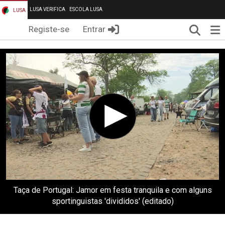
LUSA VERIFICA
ESCOLA LUSA
LUSA
Pesqui
Me
Registe-se
Entrar
Taça de Portugal: Jamor em festa tranquila e com alguns
sportinguistas 'divididos' (editado)