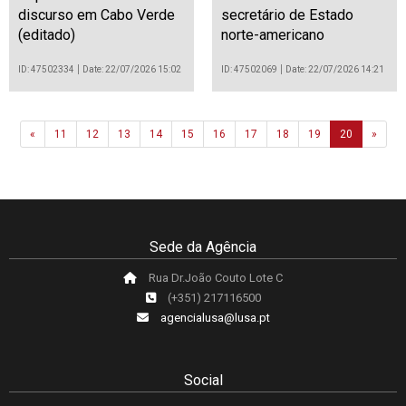
discurso em Cabo Verde
secretário de Estado
(editado)
norte-americano
ID: 47502334
Date: 22/07/2026 15:02
ID: 47502069
Date: 22/07/2026 14:21
Previous
Next
«
11
12
13
14
15
16
17
18
19
20
»
Sede da Agência
Rua Dr.João Couto Lote C
(+351) 217116500
agencialusa@lusa.pt
Social