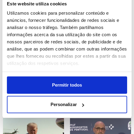
financiamento - Líderes
Este website utiliza cookies
Utilizamos cookies para personalizar conteúdo e
ID: 47504576
Date: 22/07/2026 23:19
ID: 47503815
Date: 22/07/2026 19:32
anúncios, fornecer funcionalidades de redes sociais e
analisar o nosso tráfego. Também partilhamos
informações acerca da sua utilização do site com os
nossos parceiros de redes sociais, de publicidade e de
análise, que as podem combinar com outras informações
que lhes forneceu ou recolhidas por estes a partir da sua
utilização dos respetivos serviços.
Sicilianos obrigados a
Procuradoria de Nova
abandonar as casas
Iorque propõe que
devido aos incêndios
julgamento de Maduro
Permitir todos
comece em junho de
2027
ID: 47503081
Date: 22/07/2026 17:30
Personalizar
ID: 47502773
Date: 22/07/2026 16:20