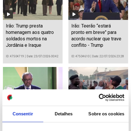
Irão: Trump presta
Irão: Teerão “estará
homenagem aos quatro
pronto em breve" para
soldados mortos na
acordo nuclear que trave
Jordânia e Iraque
conflito - Trump
ID: 47504719
Date: 23/07/2026 00:42
ID: 47504610
Date: 22/07/2026 23:28
África tem de reforçar
Ébola: Epidemia já matou
Consentir
Detalhes
Sobre os cookies
saúde para evitar impacto
999 pessoas na RDCongo
de cortes no