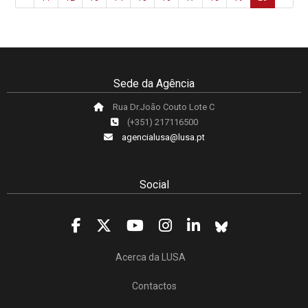
Sede da Agência
Rua Dr.João Couto Lote C
(+351) 217116500
agencialusa@lusa.pt
Social
Acerca da LUSA
Contactos