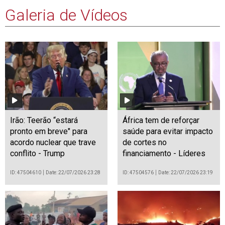
Galeria de Vídeos
Irão: Teerão “estará
África tem de reforçar
pronto em breve" para
saúde para evitar impacto
acordo nuclear que trave
de cortes no
conflito - Trump
financiamento - Líderes
ID: 47504610
Date: 22/07/2026 23:28
ID: 47504576
Date: 22/07/2026 23:19