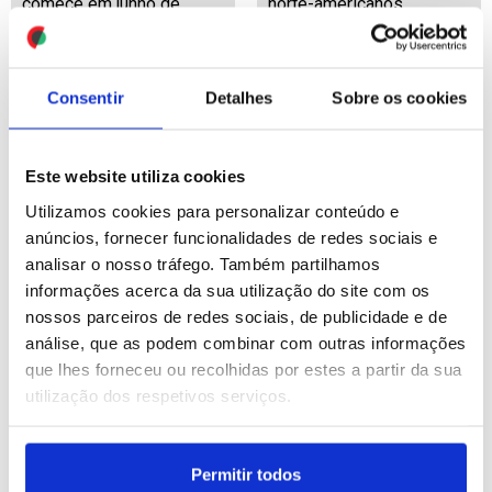
comece em junho de
norte-americanos
2027
ID: 47502465
Date: 22/07/2026 15:20
ID: 47502773
Date: 22/07/2026 16:20
Consentir
Detalhes
Sobre os cookies
Este website utiliza cookies
Utilizamos cookies para personalizar conteúdo e
anúncios, fornecer funcionalidades de redes sociais e
Aeroporto: Pinto Luz
analisar o nosso tráfego. Também partilhamos
destaca papel de Luís
informações acerca da sua utilização do site com os
Neves na redução dos
nossos parceiros de redes sociais, de publicidade e de
tempos nas fronteiras
análise, que as podem combinar com outras informações
(editado)
que lhes forneceu ou recolhidas por estes a partir da sua
utilização dos respetivos serviços.
ID: 47502378
Date: 22/07/2026 15:06
Permitir todos