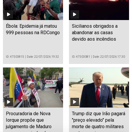
Ébola: Epidemia já matou
Sicilianos obrigados a
999 pessoas na RDCongo
abandonar as casas
devido aos incêndios
ID: 47503815
Date: 22/07/2026 19:32
ID: 47503081
Date: 22/07/2026 17:30
Procuradoria de Nova
Trump diz que Irão pagará
Iorque propõe que
"preço elevado" pela
julgamento de Maduro
morte de quatro militares