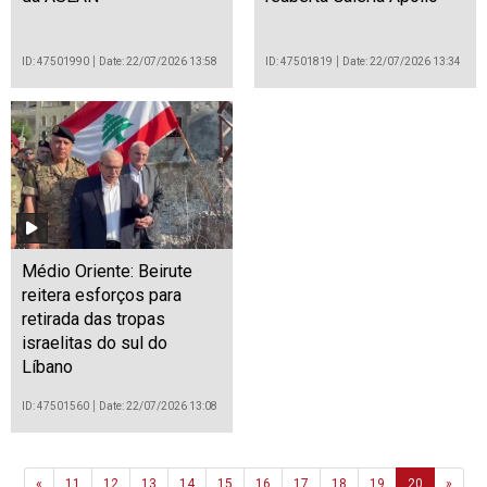
ID: 47501990
Date: 22/07/2026 13:58
ID: 47501819
Date: 22/07/2026 13:34
Médio Oriente: Beirute
reitera esforços para
retirada das tropas
israelitas do sul do
Líbano
ID: 47501560
Date: 22/07/2026 13:08
Previous
Next
«
11
12
13
14
15
16
17
18
19
20
»