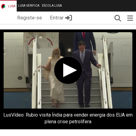
LUSA VERIFICA
ESCOLA LUSA
LUSA
Pesqui
Me
Registe-se
Entrar
LusVídeo: Rubio visita Índia para vender energia dos EUA em
plena crise petrolífera