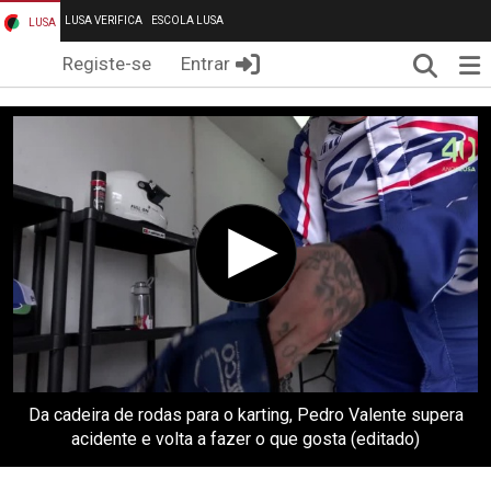
LUSA VERIFICA
ESCOLA LUSA
LUSA
Pesqui
Me
Registe-se
Entrar
Da cadeira de rodas para o karting, Pedro Valente supera
acidente e volta a fazer o que gosta (editado)