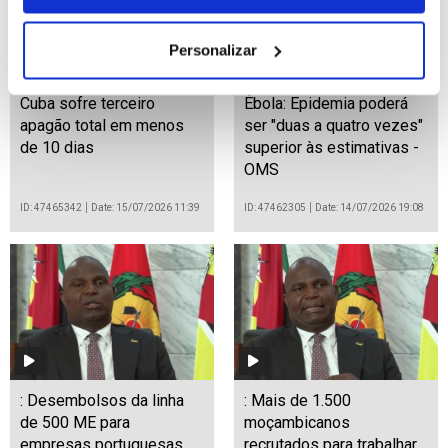
Personalizar
Cuba sofre terceiro
Ébola: Epidemia poderá
apagão total em menos
ser "duas a quatro vezes"
de 10 dias
superior às estimativas -
OMS
ID: 47465342
Date: 15/07/2026 11:39
ID: 47462305
Date: 14/07/2026 19:08
: Desembolsos da linha
: Mais de 1.500
de 500 ME para
moçambicanos
empresas portuguesas
recrutados para trabalhar