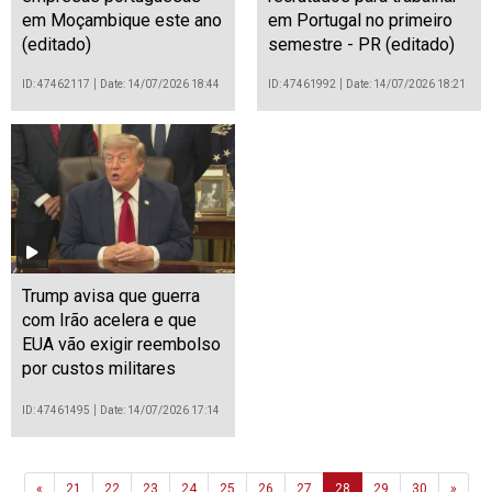
em Moçambique este ano
em Portugal no primeiro
(editado)
semestre - PR (editado)
ID: 47462117
Date: 14/07/2026 18:44
ID: 47461992
Date: 14/07/2026 18:21
Trump avisa que guerra
com Irão acelera e que
EUA vão exigir reembolso
por custos militares
ID: 47461495
Date: 14/07/2026 17:14
Previous
Next
«
21
22
23
24
25
26
27
28
29
30
»