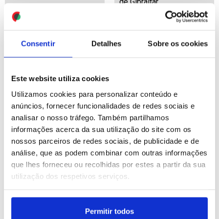
de Gibraltar
ID: 47465722
Date: 15/07/2026 12:34
ID: 47465693
Date: 15/07/2026 12:25
Consentir
Detalhes
Sobre os cookies
Este website utiliza cookies
Utilizamos cookies para personalizar conteúdo e
anúncios, fornecer funcionalidades de redes sociais e
Naufrágio de embarcação
ONU: Farhan Haq apela a
analisar o nosso tráfego. Também partilhamos
junto à Ilha de Alcatraz
financiamento urgente e
informações acerca da sua utilização do site com os
faz um morto e três
flexível para o Sudão face
nossos parceiros de redes sociais, de publicidade e de
desaparecidos
a combates e surto de
análise, que as podem combinar com outras informações
cólera
que lhes forneceu ou recolhidas por estes a partir da sua
ID: 47465606
Date: 15/07/2026 12:16
utilização dos respetivos serviços.
ID: 47465439
Date: 15/07/2026 12:01
Permitir todos