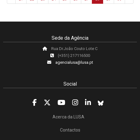
Sede da Agência
Rua Dr.João Couto Lote C
(+351) 217116500
agencialusa@lusa.pt
Social
Acerca da LUSA
Contactos