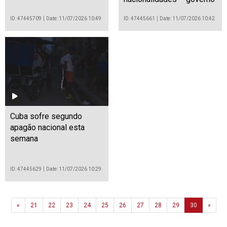
ID: 47445709
Date: 11/07/2026 10:49
ID: 47445661
Date: 11/07/2026 10:42
Cuba sofre segundo
apagão nacional esta
semana
ID: 47445629
Date: 11/07/2026 10:29
Previous
Next
«
21
22
23
24
25
26
27
28
29
30
»