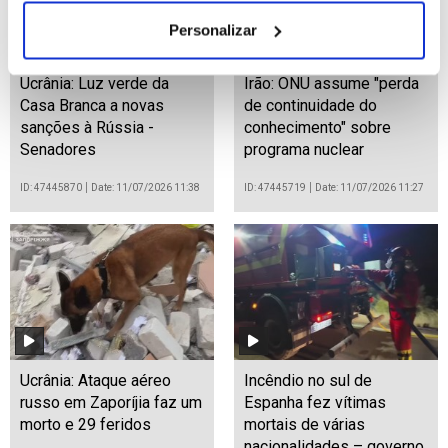
Personalizar
Ucrânia: Luz verde da
Irão: ONU assume "perda
Casa Branca a novas
de continuidade do
sanções à Rússia -
conhecimento" sobre
Senadores
programa nuclear
ID: 47445870
Date: 11/07/2026 11:38
ID: 47445719
Date: 11/07/2026 11:27
Ucrânia: Ataque aéreo
Incêndio no sul de
russo em Zaporíjia faz um
Espanha fez vítimas
morto e 29 feridos
mortais de várias
nacionalidades – governo