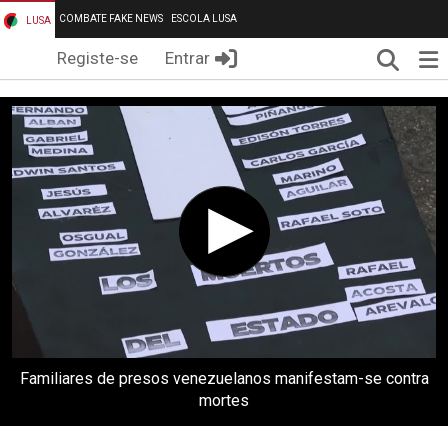
COMBATE FAKE NEWS
ESCOLA LUSA
LUSA
Pesqui
Me
Registe-se
Entrar
Familiares de presos venezuelanos manifestam-se contra
mortes