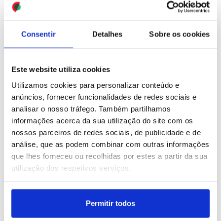
Campo Maior (editado)
ID: 47450137
Date: 12/07/2026 11:19
ID: 47437468
Date: 12/07/2026 05:00
Consentir
Detalhes
Sobre os cookies
Este website utiliza cookies
Utilizamos cookies para personalizar conteúdo e
anúncios, fornecer funcionalidades de redes sociais e
analisar o nosso tráfego. Também partilhamos
BE defende que Fernando
Ucrânia: Rússia anuncia
informações acerca da sua utilização do site com os
Alexandre “não tem
abate de 178 drones
nossos parceiros de redes sociais, de publicidade e de
condições” para continuar
ucranianos, Kiev denuncia
análise, que as podem combinar com outras informações
ministro (editado)
novos ataques russos
que lhes forneceu ou recolhidas por estes a partir da sua
utilização dos respetivos serviços.
ID: 47448129
Date: 11/07/2026 21:54
ID: 47445874
Date: 11/07/2026 11:40
Permitir todos