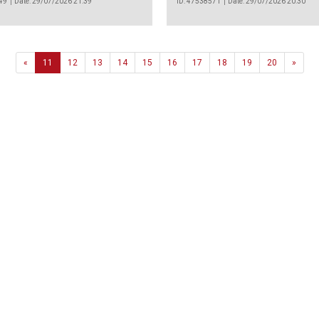
49
Date: 29/07/2026 21:39
ID: 47538571
Date: 29/07/2026 20:30
Previous
Next
«
11
12
13
14
15
16
17
18
19
20
»
Agência
.João Couto Lote C
 217116500
alusa@lusa.pt
 LUSA
Contactos
Termos e Condições
Política de Privacidade
reservados