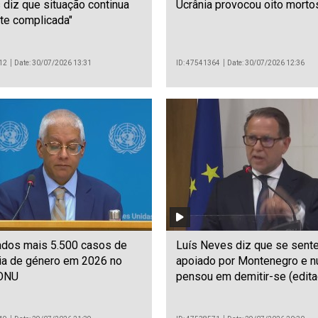
 diz que situação continua
Ucrânia provocou oito morto
te complicada"
12
Date: 30/07/2026 13:31
ID: 47541364
Date: 30/07/2026 12:36
ados mais 5.500 casos de
Luís Neves diz que se sent
cia de género em 2026 no
apoiado por Montenegro e n
 ONU
pensou em demitir-se (edita