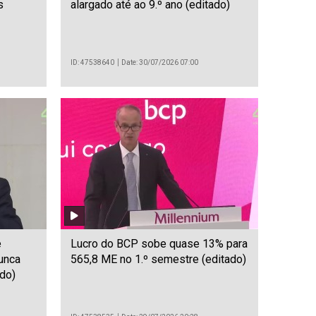
s
alargado até ao 9.º ano (editado)
ID: 47538640
Date: 30/07/2026 07:00
e
Lucro do BCP sobe quase 13% para
unca
565,8 ME no 1.º semestre (editado)
do)