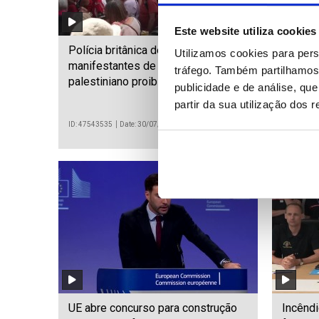
Este website utiliza cookies
Polícia britânica detém
França 
Utilizamos cookies para pers
manifestantes de grupo pró-
mas inc
tráfego. Também partilhamos 
palestiniano proibido
Europa
publicidade e de análise, q
partir da sua utilização dos 
ID: 47543535
Date: 30/07/2026 18:34
ID: 475426
UE abre concurso para construção
Incêndi