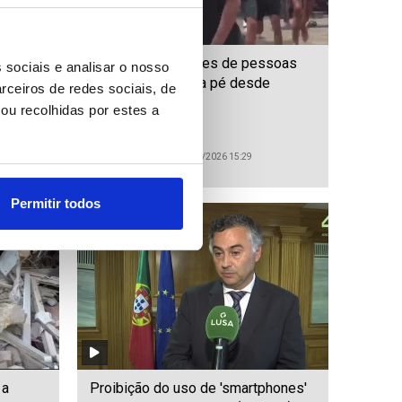
 a
Migrações: Milhares de pessoas
 sociais e analisar o nosso
 - 2
entram em Ceuta a pé desde
rceiros de redes sociais, de
Marrocos
ou recolhidas por estes a
ID: 47542485
Date: 30/07/2026 15:29
Permitir todos
 a
Proibição do uso de 'smartphones'