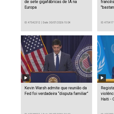
de sete gigafábricas de IA na
francês
Europa
"bastan
ID: 47542312
Date: 30/07/2026 15:04
ID: 475417
Kevin Warsh admite que reunião da
Regist
Fed foi verdadeira “disputa familiar”
violên
Haiti -