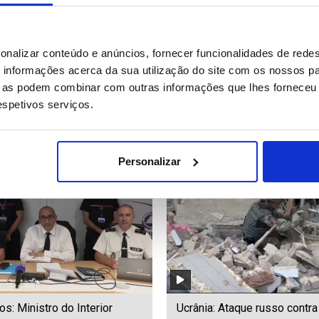
autoriza fim de evacuações,
Ucrânia: Ataque russo contra
onalizar conteúdo e anúncios, fornecer funcionalidades de redes
êndios continuam a fustigar
Ucrânia provocou oito mortos
informações acerca da sua utilização do site com os nossos pa
ue as podem combinar com outras informações que lhes forneceu 
respetivos serviços.
90
Date: 30/07/2026 16:14
ID: 47542564
Date: 30/07/2026 15:49
Personalizar
os: Ministro do Interior
Ucrânia: Ataque russo contra