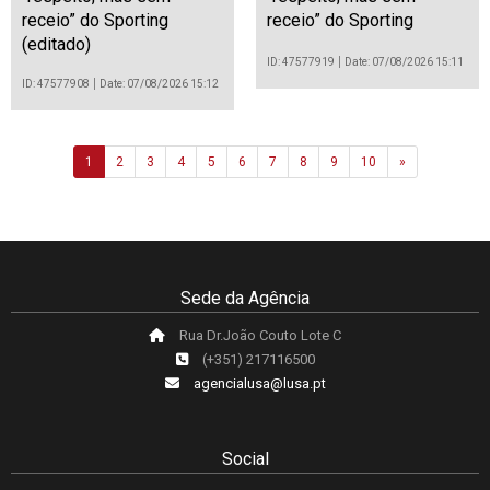
receio” do Sporting
receio” do Sporting
(editado)
ID: 47577919
Date: 07/08/2026 15:11
ID: 47577908
Date: 07/08/2026 15:12
Next
1
2
3
4
5
6
7
8
9
10
»
Sede da Agência
Rua Dr.João Couto Lote C
(+351) 217116500
agencialusa@lusa.pt
Social