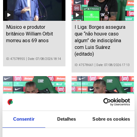
Músico e produtor
I Liga: Borges assegura
britânico William Orbit
que “não houve caso
morreu aos 69 anos
algum” de indisciplina
com Luis Suárez
(editado)
ID: 47578955
Date: 07/08/2026 18:14
ID: 47578661
Date: 07/08/2026 17:13
Consentir
Detalhes
Sobre os cookies
I Liga: Rui Borges assume
I Liga: Borges assegura
desejo de voltar a ganhar
que “não houve caso