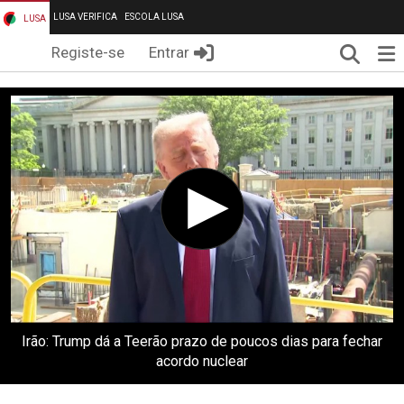
LUSA VERIFICA
ESCOLA LUSA
LUSA
Pesqui
Me
Registe-se
Entrar
Irão: Trump dá a Teerão prazo de poucos dias para fechar
acordo nuclear