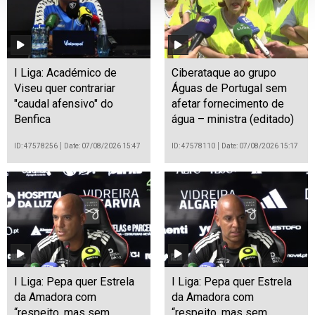
I Liga: Académico de
Ciberataque ao grupo
Viseu quer contrariar
Águas de Portugal sem
"caudal afensivo" do
afetar fornecimento de
Benfica
água – ministra (editado)
ID: 47578256
Date: 07/08/2026 15:47
ID: 47578110
Date: 07/08/2026 15:17
I Liga: Pepa quer Estrela
I Liga: Pepa quer Estrela
da Amadora com
da Amadora com
“respeito, mas sem
“respeito, mas sem