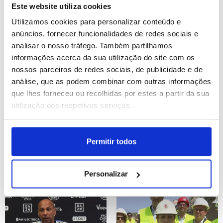
títulos pelo Sporting
algum” de indisciplina
Este website utiliza cookies
(editado)
com Luis Suárez
Utilizamos cookies para personalizar conteúdo e
ID: 47578642
Date: 07/08/2026 17:13
ID: 47578662
Date: 07/08/2026 17:11
anúncios, fornecer funcionalidades de redes sociais e
analisar o nosso tráfego. Também partilhamos
informações acerca da sua utilização do site com os
nossos parceiros de redes sociais, de publicidade e de
análise, que as podem combinar com outras informações
que lhes forneceu ou recolhidas por estes a partir da sua
utilização dos respetivos serviços.
I Liga: Rui Borges assume
Mau tempo: Obras mais
desejo de voltar a ganhar
urgentes nas praias estão
Permitir todos
títulos pelo Sporting
concluídas – ministra
(editado)
Personalizar
ID: 47578644
Date: 07/08/2026 17:08
ID: 47578262
Date: 07/08/2026 15:49