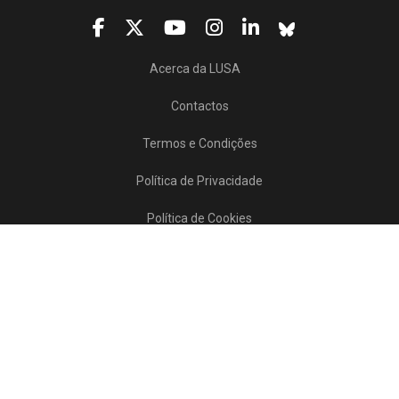
Acerca da LUSA
Contactos
Termos e Condições
Política de Privacidade
Política de Cookies
Projetos/SATDAP
Lusa Agência de Notícias de Portugal, 2017 © Todos os direitos reservados
Powered by
>>
news
asset