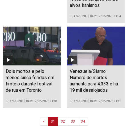
alvos iranianos
ID: 47450209
Date: 12/07/2026 11:54
Dois mortos e pelo
Venezuela/Sismo:
menos cinco feridos em
Número de mortos
tiroteio durante festival
aumenta para 4.333 e há
de rua em Toronto
19 mil desalojados
ID: 47450203
Date: 12/07/2026 11:48
ID: 47450200
Date: 12/07/2026 11:46
Previous
«
31
32
33
34