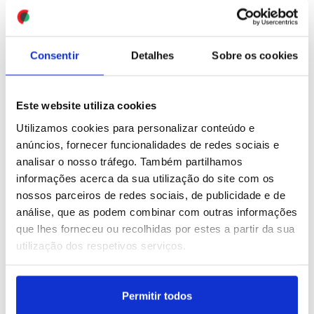
se devem “desviar com
prazo de acesso ao
discussões de futuro”
Ensino Superior (editado)
(editado)
ID: 47451552
Date: 12/07/2026 19:35
Consentir
Detalhes
Sobre os cookies
ID: 47451752
Date: 12/07/2026 19:37
Este website utiliza cookies
Utilizamos cookies para personalizar conteúdo e
anúncios, fornecer funcionalidades de redes sociais e
analisar o nosso tráfego. Também partilhamos
Livre/Congresso: Jorge
informações acerca da sua utilização do site com os
Pinto quer Livre “no poder
nossos parceiros de redes sociais, de publicidade e de
já no próximo ciclo
análise, que as podem combinar com outras informações
eleitoral” (editado)
que lhes forneceu ou recolhidas por estes a partir da sua
utilização dos respetivos serviços.
ID: 47451334
Date: 12/07/2026 17:38
Permitir todos