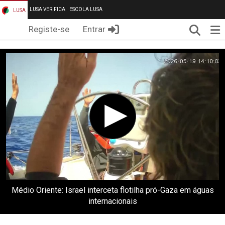
LUSA VERIFICA
ESCOLA LUSA
LUSA
Pesqui
Me
Registe-se
Entrar
Médio Oriente: Israel interceta flotilha pró-Gaza em águas
internacionais