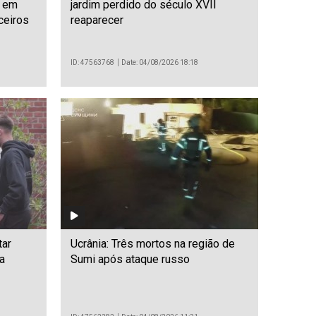
e em
jardim perdido do século XVII
ceiros
reaparecer
ID: 47563768
Date: 04/08/2026 18:18
tar
Ucrânia: Três mortos na região de
a
Sumi após ataque russo