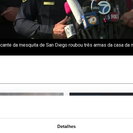
cante da mesquita de San Diego roubou três armas da casa da
Detalhes