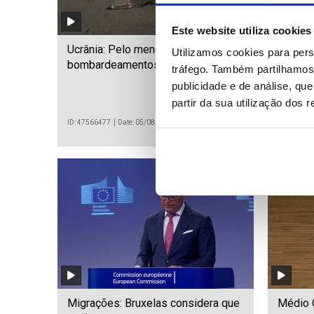
Este website utiliza cookies
Ucrânia: Pelo menos 15 mortos em
Guatem
Utilizamos cookies para pers
bombardeamentos russos de Kiev
vulcão
tráfego. Também partilhamos 
publicidade e de análise, q
partir da sua utilização dos 
ID: 47566477
Date: 05/08/2026 09:13
ID: 475664
Migrações: Bruxelas considera que
Médio O