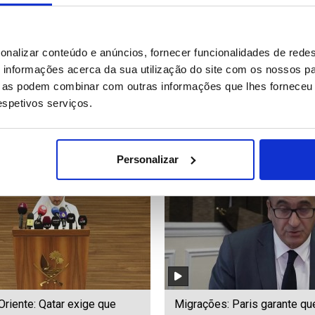
ala em alerta máximo com
Bolsa de Tóquio fecha com N
onalizar conteúdo e anúncios, fornecer funcionalidades de redes
 do Fogo em erupção
ganhar 3,66%
informações acerca da sua utilização do site com os nossos pa
ue as podem combinar com outras informações que lhes forneceu 
respetivos serviços.
29
Date: 05/08/2026 09:08
ID: 47566416
Date: 05/08/2026 09:03
Personalizar
riente: Qatar exige que
Migrações: Paris garante qu