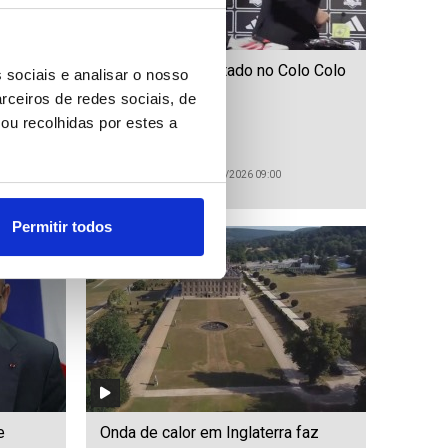
ikkei a
'Vozinha' apresentado no Colo Colo
 sociais e analisar o nosso
do Chile
rceiros de redes sociais, de
ou recolhidas por estes a
ID: 47566403
Date: 05/08/2026 09:00
Permitir todos
e
Onda de calor em Inglaterra faz