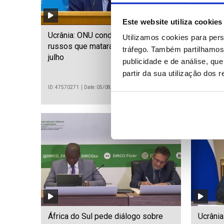
Este website utiliza cookies
Ucrânia: ONU condena ataques
LE: Mar
Utilizamos cookies para pers
russos que mataram 377 civis em
mesmo 
tráfego. Também partilhamos 
julho
mão (e
publicidade e de análise, q
partir da sua utilização dos 
ID: 47570271
Date: 05/08/2026 20:24
ID: 475696
África do Sul pede diálogo sobre
Ucrânia