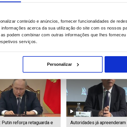
co Silva quer fator casa com
LE: Marco Silva quer fator c
onalizar conteúdo e anúncios, fornecer funcionalidades de redes
peso decisório na primeira
mesmo peso decisório na pr
informações acerca da sua utilização do site com os nossos pa
ditado)
mão
ue as podem combinar com outras informações que lhes forneceu 
respetivos serviços.
90
Date: 05/08/2026 18:39
ID: 47569609
Date: 05/08/2026 18:36
Personalizar
: Putin reforça retaguarda e
Autoridades já apreenderam