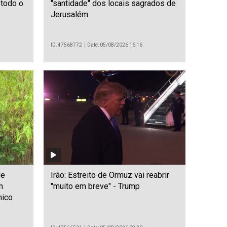
todo o
"santidade" dos locais sagrados de
Jerusalém
ID: 47568772
Date: 05/08/2026 16:16
de
Irão: Estreito de Ormuz vai reabrir
m
"muito em breve" - Trump
nico