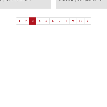
43
Date: 05/08/2026 12:16
ID: 47566660
Date: 05/08/2026 10:11
Next
1
2
3
4
5
6
7
8
9
10
»
Agência
.João Couto Lote C
 217116500
alusa@lusa.pt
 LUSA
Contactos
Termos e Condições
Política de Privacidade
reservados