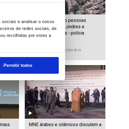
asa com
Pelo menos quatro pessoas
 sociais e analisar o nosso
imeira
esfaqueadas em Londres e
rceiros de redes sociais, de
suspeita foi detida - polícia
ou recolhidas por estes a
ID: 47569509
Date: 05/08/2026 18:14
Permitir todos
 mais
MNE árabes e islâmicos discutem a