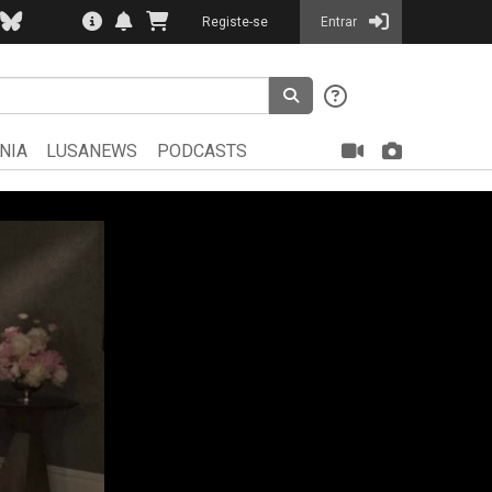
Registe-se
Entrar
NIA
LUSANEWS
PODCASTS