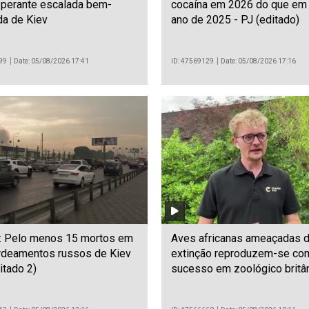
 perante escalada bem-
cocaína em 2026 do que em 
da de Kiev
ano de 2025 - PJ (editado)
99
Date: 05/08/2026 17:41
ID: 47569129
Date: 05/08/2026 17:16
a: Pelo menos 15 mortos em
Aves africanas ameaçadas 
deamentos russos de Kiev
extinção reproduzem-se co
itado 2)
sucesso em zoológico britâ