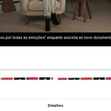
ou por todas as emoções" enquanto assistia ao novo documentá
Detalhes