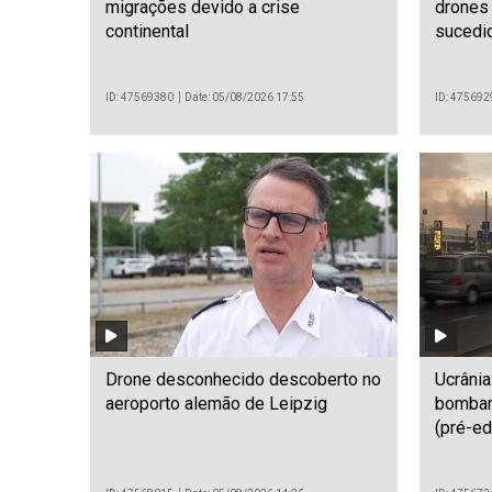
migrações devido a crise
drones
continental
sucedi
ID: 47569380
Date: 05/08/2026 17:55
ID: 475692
Drone desconhecido descoberto no
Ucrâni
aeroporto alemão de Leipzig
bombar
(pré-ed