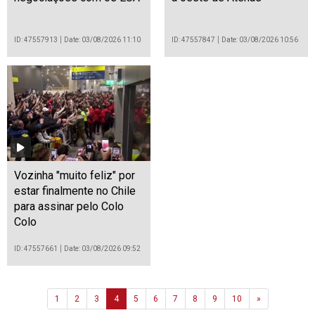
ID: 47557913
Date: 03/08/2026 11:10
ID: 47557847
Date: 03/08/2026 10:56
Vozinha "muito feliz" por
estar finalmente no Chile
para assinar pelo Colo
Colo
ID: 47557661
Date: 03/08/2026 09:52
Next
1
2
3
4
5
6
7
8
9
10
»