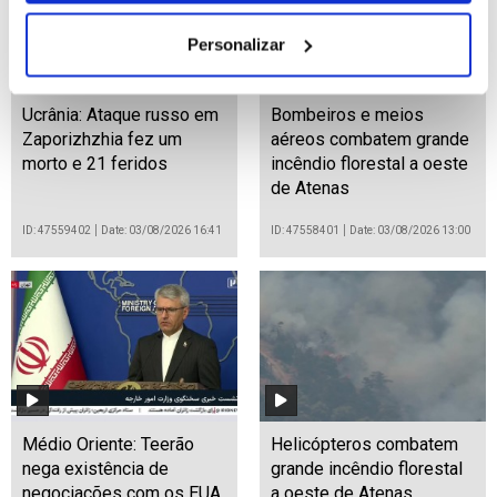
Personalizar
Ucrânia: Ataque russo em
Bombeiros e meios
Zaporizhzhia fez um
aéreos combatem grande
morto e 21 feridos
incêndio florestal a oeste
de Atenas
ID: 47559402
Date: 03/08/2026 16:41
ID: 47558401
Date: 03/08/2026 13:00
Médio Oriente: Teerão
Helicópteros combatem
nega existência de
grande incêndio florestal
negociações com os EUA
a oeste de Atenas