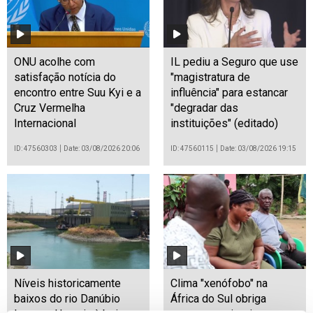
ONU acolhe com
IL pediu a Seguro que use
satisfação notícia do
"magistratura de
encontro entre Suu Kyi e a
influência" para estancar
Cruz Vermelha
"degradar das
Internacional
instituições" (editado)
ID: 47560303
Date: 03/08/2026 20:06
ID: 47560115
Date: 03/08/2026 19:15
Níveis historicamente
Clima "xenófobo" na
baixos do rio Danúbio
África do Sul obriga