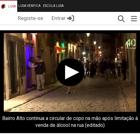
LUSA VERIFICA
ESCOLA LUSA
LUSA
Pesqui
Me
Registe-se
Entrar
Bairro Alto continua a circular de copo na mão após limitação à
venda de álcool na rua (editado)