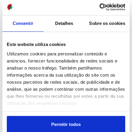
levam a Hungria à beira
ganeses e nigerianos a
de uma emergência
regressar ao seu país
energética
ID: 47559637
Date: 03/08/2026 17:26
Consentir
Detalhes
Sobre os cookies
ID: 47559701
Date: 03/08/2026 17:42
Este website utiliza cookies
Utilizamos cookies para personalizar conteúdo e
anúncios, fornecer funcionalidades de redes sociais e
analisar o nosso tráfego. Também partilhamos
PM Japão visita áreas
informações acerca da sua utilização do site com os
afetadas pelo sismo
nossos parceiros de redes sociais, de publicidade e de
enquanto começam
análise, que as podem combinar com outras informações
trabalhos de limpeza
que lhes forneceu ou recolhidas por estes a partir da sua
utilização dos respetivos serviços.
ID: 47559502
Date: 03/08/2026 17:03
Permitir todos