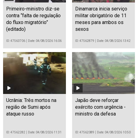
Primeiro-ministro diz-se
Dinamarca inicia serviço
contra “falta de regulação
militar obrigatório de 11
do fluxo migratório”
meses para ambos os
(editado)
sexos
ID: 47563706
Date: 04/08/2026 16:06
ID: 47562879
Date: 04/08/2026 13:42
Ucrânia: Três mortos na
Japão deve reforçar
região de Sumi após
exército com urgência -
ataque russo
ministro da defesa
ID: 47562282
Date: 04/08/2026 11:31
ID: 47562089
Date: 04/08/2026 10:50