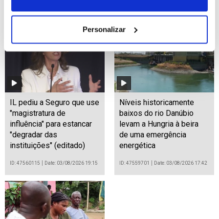
ID: 47560303
Date: 03/08/2026 20:06
Personalizar
IL pediu a Seguro que use
Níveis historicamente
"magistratura de
baixos do rio Danúbio
influência" para estancar
levam a Hungria à beira
"degradar das
de uma emergência
instituições" (editado)
energética
ID: 47560115
Date: 03/08/2026 19:15
ID: 47559701
Date: 03/08/2026 17:42