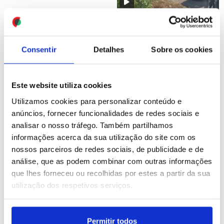
Migrantes em Ceuta
fazem fila para receber
alimentos das
Consentir
Detalhes
Sobre os cookies
autoridades
ID: 47561696
Date: 04/08/2026 09:18
Este website utiliza cookies
Utilizamos cookies para personalizar conteúdo e
anúncios, fornecer funcionalidades de redes sociais e
analisar o nosso tráfego. Também partilhamos
informações acerca da sua utilização do site com os
nossos parceiros de redes sociais, de publicidade e de
análise, que as podem combinar com outras informações
Irão: Trump volta a
ONU acolhe com
que lhes forneceu ou recolhidas por estes a partir da sua
ameaçar Teerão e exige
satisfação notícia do
utilização dos respetivos serviços.
acordo ou "rendição total"
encontro entre Suu Kyi e a
Cruz Vermelha
Internacional
Permitir todos
ID: 47560403
Date: 03/08/2026 20:36