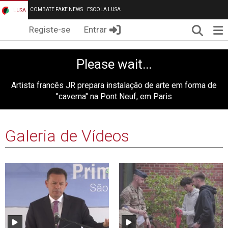
COMBATE FAKE NEWS
ESCOLA LUSA
LUSA
Pesqui
Me
Registe-se
Entrar
Please wait...
Artista francês JR prepara instalação de arte em forma de
"caverna" na Pont Neuf, em Paris
Galeria de Vídeos