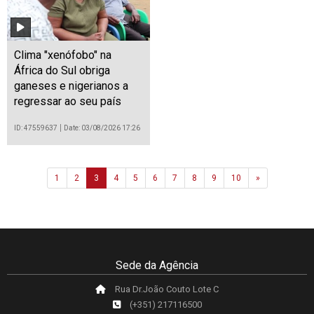
Clima "xenófobo" na
África do Sul obriga
ganeses e nigerianos a
regressar ao seu país
ID: 47559637
Date: 03/08/2026 17:26
Next
1
2
3
4
5
6
7
8
9
10
»
Sede da Agência
Rua Dr.João Couto Lote C
(+351) 217116500