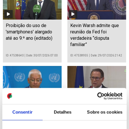
Proibição do uso de
Kevin Warsh admite que
'smartphones' alargado
reunião da Fed foi
até ao 9.º ano (editado)
verdadeira “disputa
familiar”
ID: 47538640
Date: 30/07/2026 07:00
ID: 47538955
Date: 29/07/2026 21:42
Registados mais 5.500
Luís Neves diz que se
Consentir
Detalhes
Sobre os cookies
casos de violência de
sente apoiado por
género em 2026 no Haiti -
Montenegro e nunca