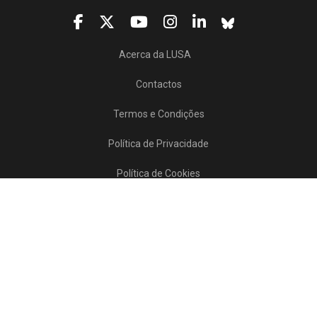
Acerca da LUSA
Contactos
Termos e Condições
Política de Privacidade
Política de Cookies
Projetos/SATDAP
Lusa Agência de Notícias de Portugal, 2017 © Todos os direitos reservados
Powered by
>>
news
asset