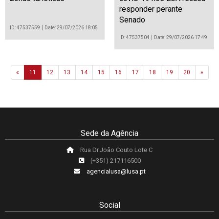
responder perante
Senado
ID: 47537559
Date: 29/07/2026 18:05
ID: 47537504
Date: 29/07/2026 17:49
Previous
Next
«
11
12
13
14
15
16
17
18
19
20
»
Sede da Agência
Rua Dr.João Couto Lote C
(+351) 217116500
agencialusa@lusa.pt
Social