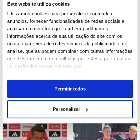
ONU
pensou em demitir-se
Este website utiliza cookies
(editado)
Utilizamos cookies para personalizar conteúdo e
ID: 47538949
Date: 29/07/2026 21:39
ID: 47538571
Date: 29/07/2026 20:30
anúncios, fornecer funcionalidades de redes sociais e
analisar o nosso tráfego. Também partilhamos
informações acerca da sua utilização do site com os
nossos parceiros de redes sociais, de publicidade e de
análise, que as podem combinar com outras informações
que lhes forneceu ou recolhidas por estes a partir da sua
utilização dos respetivos serviços.
Lucro do BCP sobe quase
LE: Marco Silva aponta a
13% para 565,8 ME no 1.º
entrada forte na Luz e
Permitir todos
semestre (editado)
‘abre portas’ aos
internacionais (editado)
Personalizar
ID: 47538535
Date: 29/07/2026 20:28
ID: 47537998
Date: 29/07/2026 19:01