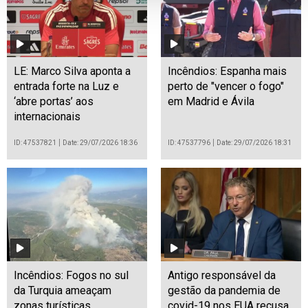
LE: Marco Silva aponta a
Incêndios: Espanha mais
entrada forte na Luz e
perto de "vencer o fogo"
‘abre portas’ aos
em Madrid e Ávila
internacionais
ID: 47537821
Date: 29/07/2026 18:36
ID: 47537796
Date: 29/07/2026 18:31
Incêndios: Fogos no sul
Antigo responsável da
da Turquia ameaçam
gestão da pandemia de
zonas turísticas
covid-19 nos EUA recusa