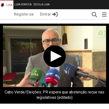
LUSA VERIFICA
ESCOLA LUSA
LUSA
Pesqui
Me
Registe-se
Entrar
Cabo Verde/Eleições: PR espera que abstenção recue nas
legislativas (editado)