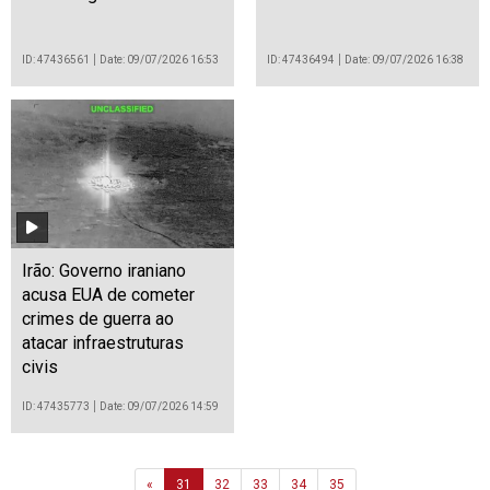
ID: 47436561
Date: 09/07/2026 16:53
ID: 47436494
Date: 09/07/2026 16:38
Irão: Governo iraniano
acusa EUA de cometer
crimes de guerra ao
atacar infraestruturas
civis
ID: 47435773
Date: 09/07/2026 14:59
Previous
«
31
32
33
34
35