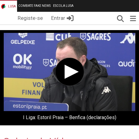
COMBATE FAKE NEWS
ESCOLA LUSA
LUSA
Pesqui
Me
Registe-se
Entrar
I Liga: Estoril Praia – Benfica (declarações)