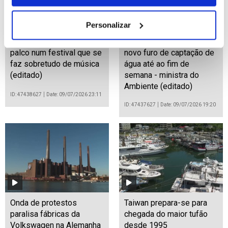
Personalizar
A Literatura ganhou um
Almada: Concelho vai ter
palco num festival que se
novo furo de captação de
faz sobretudo de música
água até ao fim de
(editado)
semana - ministra do
Ambiente (editado)
ID: 47438627
Date: 09/07/2026 23:11
ID: 47437627
Date: 09/07/2026 19:20
Onda de protestos
Taiwan prepara-se para
paralisa fábricas da
chegada do maior tufão
Volkswagen na Alemanha
desde 1995