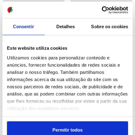
ID: 47441069
Date: 10/07/2026 13:04
ID: 47440619
Date: 10/07/2026 11:46
Consentir
Detalhes
Sobre os cookies
Este website utiliza cookies
Utilizamos cookies para personalizar conteúdo e
anúncios, fornecer funcionalidades de redes sociais e
Autoridades espanholas
: Presidente da FCF quer
analisar o nosso tráfego. Também partilhamos
baixam para 11 número
Cabo Verde em todas as
informações acerca da sua utilização do site com os
de mortos do incêndio em
fases finais (editado)
nossos parceiros de redes sociais, de publicidade e de
Almeria
análise, que as podem combinar com outras informações
que lhes forneceu ou recolhidas por estes a partir da sua
ID: 47440499
Date: 10/07/2026 11:30
ID: 47438723
Date: 10/07/2026 05:00
utilização dos respetivos serviços.
Permitir todos