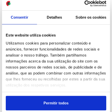
ID: 47572178
Date: 06/08/2026 10:13
Consentir
Detalhes
Sobre os cookies
Este website utiliza cookies
Utilizamos cookies para personalizar conteúdo e
anúncios, fornecer funcionalidades de redes sociais e
analisar o nosso tráfego. Também partilhamos
Erupção de vulcão do
Estreias da semana
informações acerca da sua utilização do site com os
Fogo na Guatemala chega
(editado)
nossos parceiros de redes sociais, de publicidade e de
ao fim
análise, que as podem combinar com outras informações
que lhes forneceu ou recolhidas por estes a partir da sua
utilização dos respetivos serviços.
ID: 47571863
Date: 06/08/2026 08:45
ID: 47559036
Date: 06/08/2026 07:00
Permitir todos