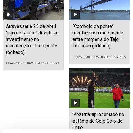
Atravessar a 25 de Abril
“Comboio da ponte”
“não é gratuito” devido ao
revolucionou mobilidade
investimento na
entre margens do Tejo –
manutenção - Lusoponte
Fertagus (editado)
(editado)
ID: 47573686
Date: 06/08/2026 15:55
ID: 47573882
Date: 06/08/2026 16:44
'Vozinha' apresentado no
estádio do Colo Colo do
Chile