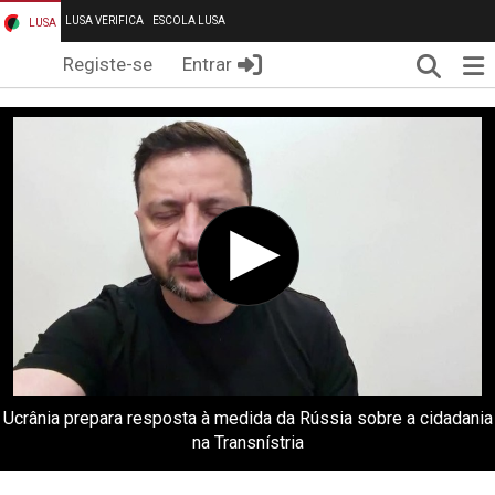
LUSA VERIFICA
ESCOLA LUSA
LUSA
Pesqui
Me
Registe-se
Entrar
Ucrânia prepara resposta à medida da Rússia sobre a cidadania
na Transnístria