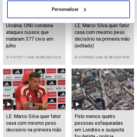
Personalizar
Ucrânia: ONU condena
LE: Marco Silva quer fator
ataques russos que
casa com mesmo peso
mataram 377 civis em
decisório na primeira mão
julho
(editado)
ID: 47570271
Date: 05/08/2026 20:24
ID: 47569690
Date: 05/08/2026 18:39
LE: Marco Silva quer fator
Pelo menos quatro
casa com mesmo peso
pessoas esfaqueadas
decisório na primeira mão
em Londres e suspeita
foi detida - polícia