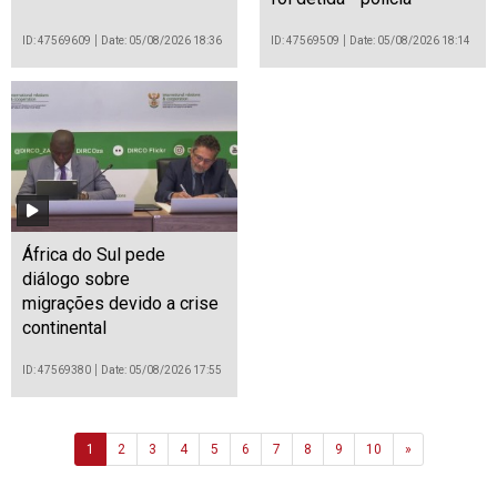
ID: 47569609
Date: 05/08/2026 18:36
ID: 47569509
Date: 05/08/2026 18:14
África do Sul pede
diálogo sobre
migrações devido a crise
continental
ID: 47569380
Date: 05/08/2026 17:55
Next
1
2
3
4
5
6
7
8
9
10
»