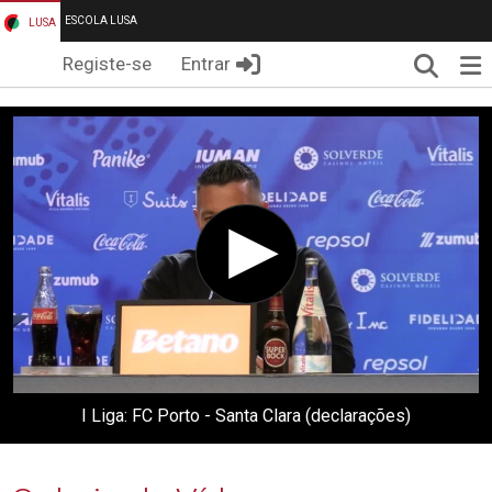
ESCOLA LUSA
LUSA
Pesqui
Me
Registe-se
Entrar
I Liga: FC Porto - Santa Clara (declarações)