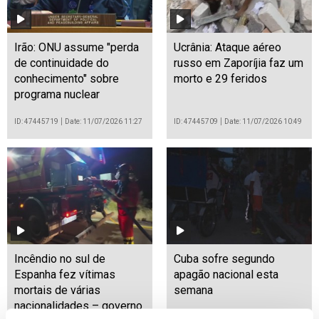
Irão: ONU assume "perda
Ucrânia: Ataque aéreo
de continuidade do
russo em Zaporíjia faz um
conhecimento" sobre
morto e 29 feridos
programa nuclear
ID: 47445719
Date: 11/07/2026 11:27
ID: 47445709
Date: 11/07/2026 10:49
Incêndio no sul de
Cuba sofre segundo
Espanha fez vítimas
apagão nacional esta
mortais de várias
semana
nacionalidades – governo