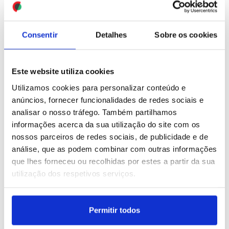
ID: 47445661
Date: 11/07/2026 10:42
ID: 47445629
Date: 11/07/2026 10:29
Consentir
Detalhes
Sobre os cookies
Este website utiliza cookies
Utilizamos cookies para personalizar conteúdo e
anúncios, fornecer funcionalidades de redes sociais e
Venezuela/Sismo:
Treinador português leva
analisar o nosso tráfego. Também partilhamos
Caracas espera que
Moçambique ao primeiro
informações acerca da sua utilização do site com os
Portugal e as empresas
mundial de futebol e
nossos parceiros de redes sociais, de publicidade e de
portuguesas participem
promete jogar "olhos nos
análise, que as podem combinar com outras informações
na reconstrução do país –
olhos" (editado)
que lhes forneceu ou recolhidas por estes a partir da sua
SEC (editado)
utilização dos respetivos serviços.
ID: 47442461
Date: 11/07/2026 05:00
ID: 47445429
Date: 11/07/2026 09:01
Permitir todos