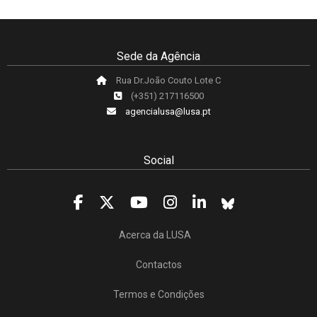
Sede da Agência
Rua Dr.João Couto Lote C
(+351) 217116500
agencialusa@lusa.pt
Social
Acerca da LUSA
Contactos
Termos e Condições