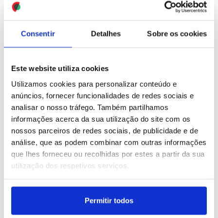
ID: 47544603
Date: 30/07/2026 21:21
Consentir
Detalhes
Sobre os cookies
Este website utiliza cookies
Utilizamos cookies para personalizar conteúdo e
anúncios, fornecer funcionalidades de redes sociais e
analisar o nosso tráfego. Também partilhamos
Lucros da CGD crescem
Polícia britânica detém
informações acerca da sua utilização do site com os
2,2% para 913 ME no 1.º
manifestantes de grupo
nossos parceiros de redes sociais, de publicidade e de
semestre (editado)
pró-palestiniano proibido
análise, que as podem combinar com outras informações
que lhes forneceu ou recolhidas por estes a partir da sua
utilização dos respetivos serviços.
ID: 47543806
Date: 30/07/2026 19:15
ID: 47543535
Date: 30/07/2026 18:34
Permitir todos