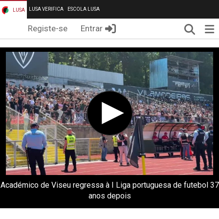
LUSA VERIFICA
ESCOLA LUSA
LUSA
Pesqui
Me
Registe-se
Entrar
Académico de Viseu regressa à I Liga portuguesa de futebol 37
anos depois