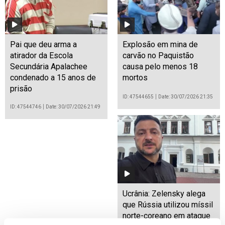
Pai que deu arma a
Explosão em mina de
atirador da Escola
carvão no Paquistão
Secundária Apalachee
causa pelo menos 18
condenado a 15 anos de
mortos
prisão
ID: 47544655
Date: 30/07/2026 21:35
ID: 47544746
Date: 30/07/2026 21:49
Ucrânia: Zelensky alega
que Rússia utilizou míssil
norte-coreano em ataque