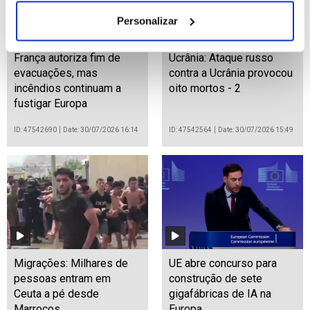
Personalizar
França autoriza fim de
Ucrânia: Ataque russo
evacuações, mas
contra a Ucrânia provocou
incêndios continuam a
oito mortos - 2
fustigar Europa
ID: 47542690
Date: 30/07/2026 16:14
ID: 47542564
Date: 30/07/2026 15:49
Migrações: Milhares de
UE abre concurso para
pessoas entram em
construção de sete
Ceuta a pé desde
gigafábricas de IA na
Marrocos
Europa