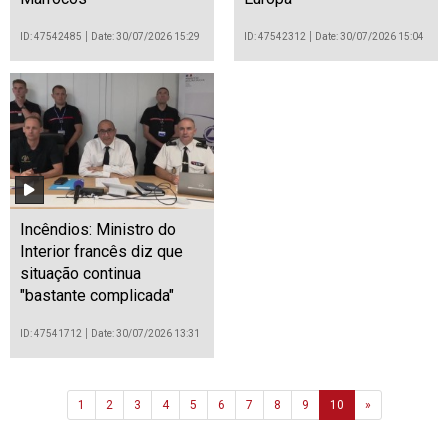
ID: 47542485
Date: 30/07/2026 15:29
ID: 47542312
Date: 30/07/2026 15:04
Incêndios: Ministro do
Interior francês diz que
situação continua
"bastante complicada"
ID: 47541712
Date: 30/07/2026 13:31
Next
1
2
3
4
5
6
7
8
9
10
»