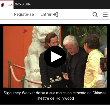
ESCOLA LUSA
LUSA
Pesqui
Me
Registe-se
Entrar
Sigourney Weaver deixa a sua marca no cimento no Chinese
Theatre de Hollywood