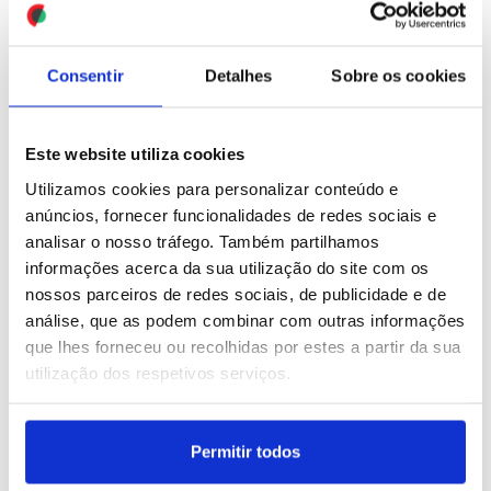
alvos iranianos
ID: 47450209
Date: 12/07/2026 11:54
Consentir
Detalhes
Sobre os cookies
Este website utiliza cookies
Utilizamos cookies para personalizar conteúdo e
anúncios, fornecer funcionalidades de redes sociais e
analisar o nosso tráfego. Também partilhamos
Dois mortos e pelo
Venezuela/Sismo:
informações acerca da sua utilização do site com os
menos cinco feridos em
Número de mortos
nossos parceiros de redes sociais, de publicidade e de
tiroteio durante festival
aumenta para 4.333 e há
análise, que as podem combinar com outras informações
de rua em Toronto
19 mil desalojados
que lhes forneceu ou recolhidas por estes a partir da sua
utilização dos respetivos serviços.
ID: 47450203
Date: 12/07/2026 11:48
ID: 47450200
Date: 12/07/2026 11:46
Permitir todos