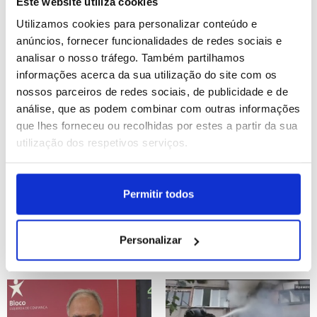
carenciadas de Roma
autorizados a regressar
Este website utiliza cookies
Utilizamos cookies para personalizar conteúdo e
anúncios, fornecer funcionalidades de redes sociais e
ID: 47450167
Date: 12/07/2026 11:34
ID: 47450155
Date: 12/07/2026 11:27
analisar o nosso tráfego. Também partilhamos
informações acerca da sua utilização do site com os
nossos parceiros de redes sociais, de publicidade e de
análise, que as podem combinar com outras informações
que lhes forneceu ou recolhidas por estes a partir da sua
utilização dos respetivos serviços.
Qatar anuncia morte do
Habitantes correm contra
Permitir todos
antigo emir xeque Hamad
o tempo para 'fazer florir'
Festas do Povo em
Campo Maior (editado)
Personalizar
ID: 47450137
Date: 12/07/2026 11:19
ID: 47437468
Date: 12/07/2026 05:00