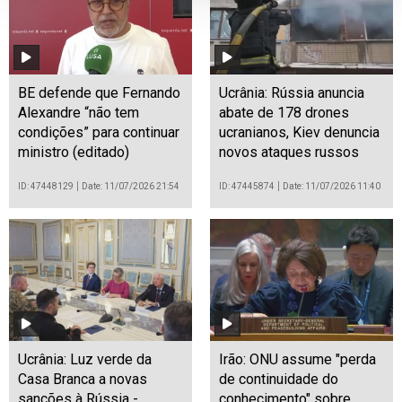
BE defende que Fernando
Ucrânia: Rússia anuncia
Alexandre “não tem
abate de 178 drones
condições” para continuar
ucranianos, Kiev denuncia
ministro (editado)
novos ataques russos
ID: 47448129
Date: 11/07/2026 21:54
ID: 47445874
Date: 11/07/2026 11:40
Ucrânia: Luz verde da
Irão: ONU assume "perda
Casa Branca a novas
de continuidade do
sanções à Rússia -
conhecimento" sobre