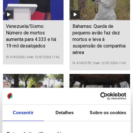
Venezuela/Sismo:
Bahamas: Queda de
Número de mortos
pequeno avião faz dez
aumenta para 4.333 e há
mortos e leva à
19 mil desalojados
suspensão de companhia
aérea
ID: 47450200
Date: 12/07/2026 11:46
ID: 47450178
Date: 12/07/2026 11:43
Consentir
Detalhes
Sobre os cookies
Papa Leão XIV almoça
Fogo em Almería
com 200 pessoas
controlado e desalojados