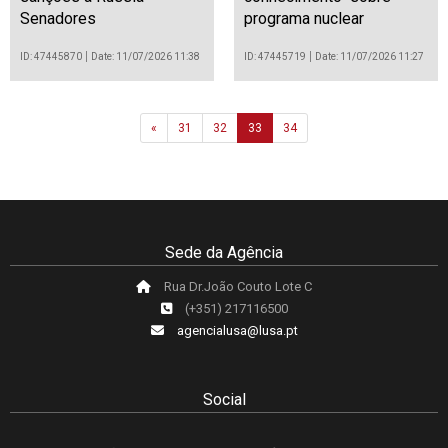
Senadores
programa nuclear
ID: 47445870
Date: 11/07/2026 11:38
ID: 47445719
Date: 11/07/2026 11:27
Previous
«
31
32
33
34
Sede da Agência
Rua Dr.João Couto Lote C
(+351) 217116500
agencialusa@lusa.pt
Social