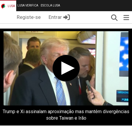
LUSA VERIFICA
ESCOLA LUSA
LUSA
Pesqui
Me
Registe-se
Entrar
Trump e Xi assinalam aproximação mas mantêm divergências
sobre Taiwan e Irão