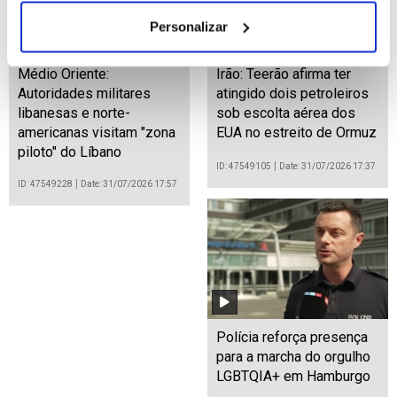
Personalizar
Médio Oriente:
Irão: Teerão afirma ter
Autoridades militares
atingido dois petroleiros
libanesas e norte-
sob escolta aérea dos
americanas visitam "zona
EUA no estreito de Ormuz
piloto" do Líbano
ID: 47549105
Date: 31/07/2026 17:37
ID: 47549228
Date: 31/07/2026 17:57
Polícia reforça presença
para a marcha do orgulho
LGBTQIA+ em Hamburgo