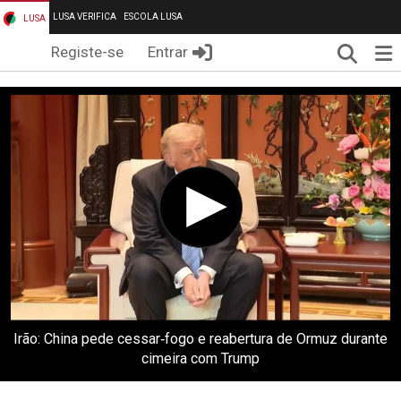
LUSA VERIFICA
ESCOLA LUSA
LUSA
Pesqui
Me
Registe-se
Entrar
Irão: China pede cessar‑fogo e reabertura de Ormuz durante
cimeira com Trump