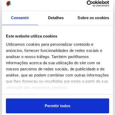
ID: 47550139
Date: 31/07/2026 20:59
ID: 47549913
Date: 31/07/2026 20:09
Consentir
Detalhes
Sobre os cookies
Este website utiliza cookies
Utilizamos cookies para personalizar conteúdo e
anúncios, fornecer funcionalidades de redes sociais e
analisar o nosso tráfego. Também partilhamos
Migrações: Trump
Papa Leão XIV recebeu
informações acerca da sua utilização do site com os
classifica crise migratória
em audiência a cantora
nossos parceiros de redes sociais, de publicidade e de
em Ceuta como "invasão"
Patti Smith, "sacerdotisa
análise, que as podem combinar com outras informações
do rock"
que lhes forneceu ou recolhidas por estes a partir da sua
utilização dos respetivos serviços.
ID: 47549578
Date: 31/07/2026 18:58
ID: 47549425
Date: 31/07/2026 18:30
Permitir todos