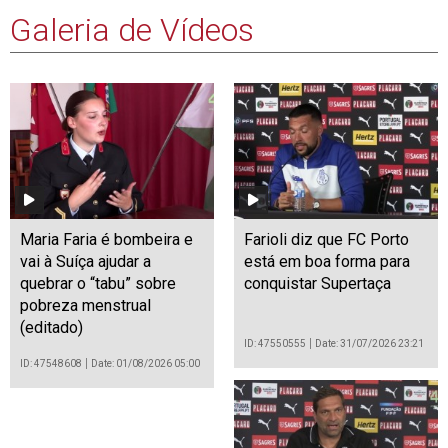
Galeria de Vídeos
Maria Faria é bombeira e
Farioli diz que FC Porto
vai à Suíça ajudar a
está em boa forma para
quebrar o “tabu” sobre
conquistar Supertaça
pobreza menstrual
(editado)
ID: 47550555
Date: 31/07/2026 23:21
ID: 47548608
Date: 01/08/2026 05:00