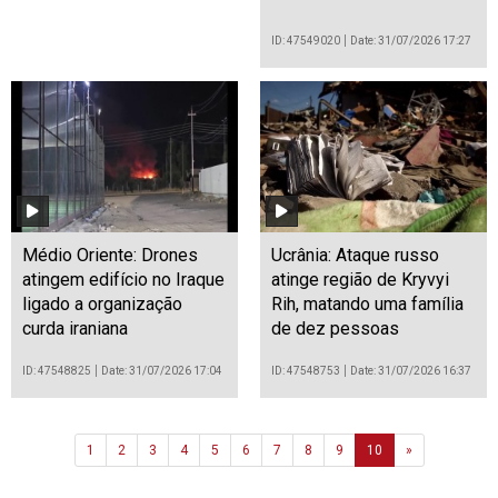
ID: 47549020
Date: 31/07/2026 17:27
Médio Oriente: Drones
Ucrânia: Ataque russo
atingem edifício no Iraque
atinge região de Kryvyi
ligado a organização
Rih, matando uma família
curda iraniana
de dez pessoas
ID: 47548825
Date: 31/07/2026 17:04
ID: 47548753
Date: 31/07/2026 16:37
Next
1
2
3
4
5
6
7
8
9
10
»