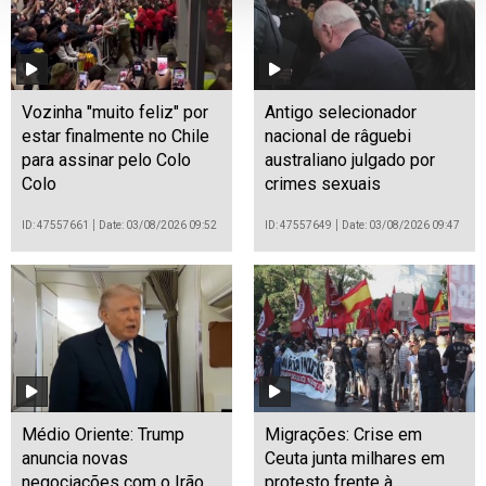
Vozinha "muito feliz" por
Antigo selecionador
estar finalmente no Chile
nacional de râguebi
para assinar pelo Colo
australiano julgado por
Colo
crimes sexuais
ID: 47557661
Date: 03/08/2026 09:52
ID: 47557649
Date: 03/08/2026 09:47
Médio Oriente: Trump
Migrações: Crise em
anuncia novas
Ceuta junta milhares em
negociações com o Irão
protesto frente à