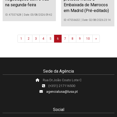
na segunda-feira
Embaixada de Marrocos
em Madrid (Pré-editado)
ID: 47557628
Date: 03/08/2026 09:42
ID: 47556632
Date: 02/08/2026 23:14
Next
1
2
3
4
5
6
7
8
9
10
»
Sede da Agência
Rua Dr.João Couto Lote C
(+351) 217116500
agencialusa@lusa.pt
Social