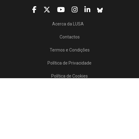
Acerca da LUSA
Contactos
Termos e Condições
Política de Privacidade
Política de Cookies
Projetos/SATDAP
Lusa Agência de Notícias de Portugal, 2017 © Todos os direitos reservados
Powered by
>>
news
asset