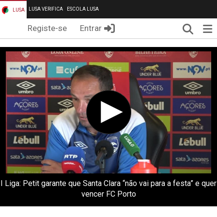
LUSA VERIFICA
ESCOLA LUSA
LUSA
Pesqui
Me
Registe-se
Entrar
I Liga: Petit garante que Santa Clara “não vai para a festa” e quer
vencer FC Porto