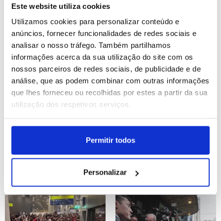
morto e 21 feridos
incêndio florestal a oeste
Este website utiliza cookies
de Atenas
Utilizamos cookies para personalizar conteúdo e
ID: 47559402
Date: 03/08/2026 16:41
ID: 47558401
Date: 03/08/2026 13:00
anúncios, fornecer funcionalidades de redes sociais e
analisar o nosso tráfego. Também partilhamos
informações acerca da sua utilização do site com os
nossos parceiros de redes sociais, de publicidade e de
análise, que as podem combinar com outras informações
que lhes forneceu ou recolhidas por estes a partir da sua
utilização dos respetivos serviços.
Médio Oriente: Teerão
Helicópteros combatem
nega existência de
grande incêndio florestal
Permitir todos
negociações com os EUA
a oeste de Atenas
Personalizar
ID: 47557913
Date: 03/08/2026 11:10
ID: 47557847
Date: 03/08/2026 10:56