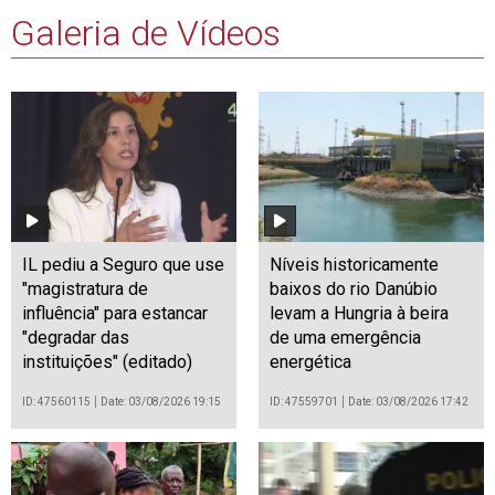
Galeria de Vídeos
IL pediu a Seguro que use
Níveis historicamente
"magistratura de
baixos do rio Danúbio
influência" para estancar
levam a Hungria à beira
"degradar das
de uma emergência
instituições" (editado)
energética
ID: 47560115
Date: 03/08/2026 19:15
ID: 47559701
Date: 03/08/2026 17:42