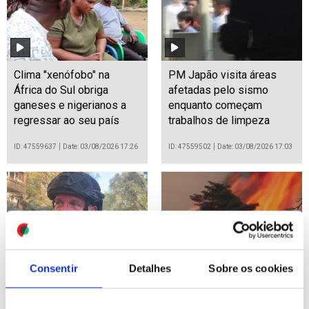
Clima "xenófobo" na
PM Japão visita áreas
África do Sul obriga
afetadas pelo sismo
ganeses e nigerianos a
enquanto começam
regressar ao seu país
trabalhos de limpeza
ID: 47559637
Date: 03/08/2026 17:26
ID: 47559502
Date: 03/08/2026 17:03
Consentir
Detalhes
Sobre os cookies
Ucrânia: Ataque russo em
Bombeiros e meios
Zaporizhzhia fez um
aéreos combatem grande