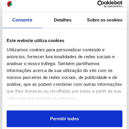
ID: 47546268
Date: 31/07/2026 09:21
ID: 47546252
Date: 31/07/2026 09:18
Consentir
Detalhes
Sobre os cookies
LE: Benfica - St. Gallen
(declarações)
Este website utiliza cookies
Utilizamos cookies para personalizar conteúdo e
anúncios, fornecer funcionalidades de redes sociais e
analisar o nosso tráfego. Também partilhamos
ID: 47545063
Date: 30/07/2026 23:41
Nove migrantes morreram
informações acerca da sua utilização do site com os
ao tentar chegar a nado ao
nossos parceiros de redes sociais, de publicidade e de
enclave de Ceuta
análise, que as podem combinar com outras informações
que lhes forneceu ou recolhidas por estes a partir da sua
utilização dos respetivos serviços.
ID: 47545006
Date: 30/07/2026 23:08
Permitir todos