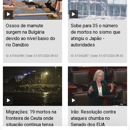
Ossos de mamute
Sobe para 35 o número
surgem na Bulgária
de mortos no sismo que
devido ao nível baixo do
atingiu o Japão -
rio Danúbio
autoridades
ID: 47546398
Date: 31/07/2026 09:53
ID: 47546287
Date: 31/07/2026 09:30
Migrações: 19 mortos na
Irão: Resolução contra
fronteira de Ceuta onde
ataques chumba no
situação continua tensa
Senado dos EUA