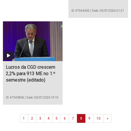
ID: 47544603
Date: 30/07/2026 21:21
Lucros da CGD crescem
2,2% para 913 ME no 1.º
semestre (editado)
ID: 47543806
Date: 30/07/2026 19:15
Next
1
2
3
4
5
6
7
8
9
10
»